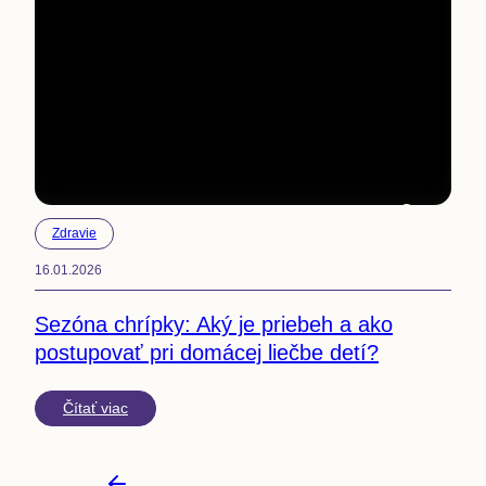
4
min
Zdravie
16.01.2026
Sezóna chrípky: Aký je priebeh a ako
postupovať pri domácej liečbe detí?
Čítať viac