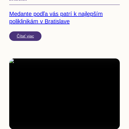
Medante podľa vás patrí k najlepším
poliklinikám v Bratislave
Čítať viac