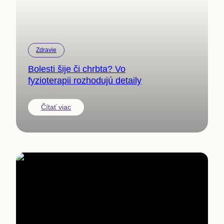
Zdravie
Bolesti šije či chrbta? Vo
fyzioterapii rozhodujú detaily
Čítať viac