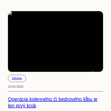
4
min
Zdravie
10.03.2026
Operácia kolenného či bedrového kĺbu je
len prvý krok