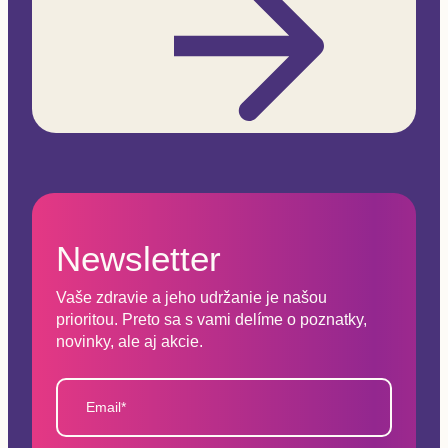
Newsletter
Vaše zdravie a jeho udržanie je našou
prioritou. Preto sa s vami delíme o poznatky,
novinky, ale aj akcie.
Email*