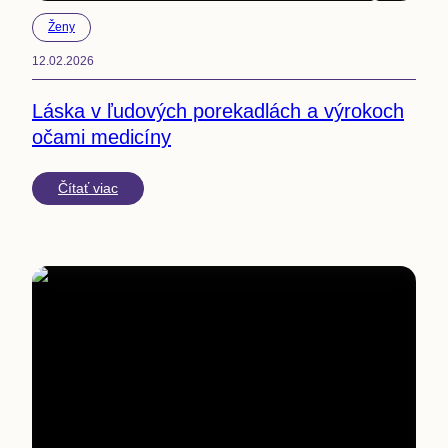
2
min
Ženy
12.02.2026
Láska v ľudových porekadlách a výrokoch
očami medicíny
Čítať viac