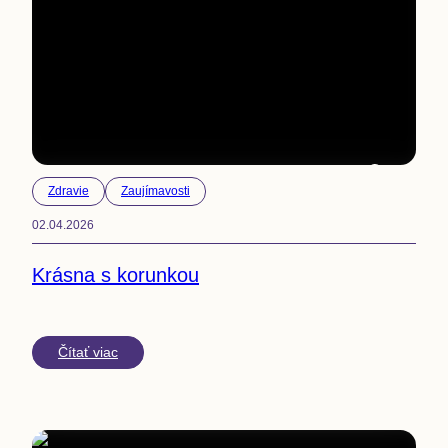
3
min
Zdravie
Zaujímavosti
02.04.2026
Krásna s korunkou
Čítať viac