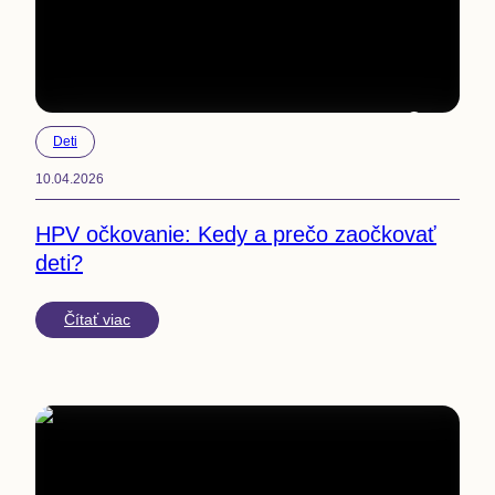
4
min
Deti
10.04.2026
HPV očkovanie: Kedy a prečo zaočkovať
deti?
Čítať viac