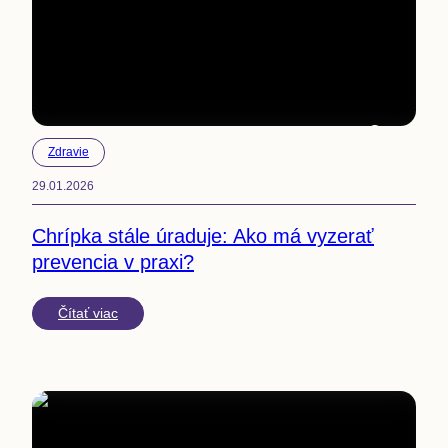
4
min
Zdravie
29.01.2026
Chrípka stále úraduje: Ako má vyzerať
prevencia v praxi?
Čítať viac