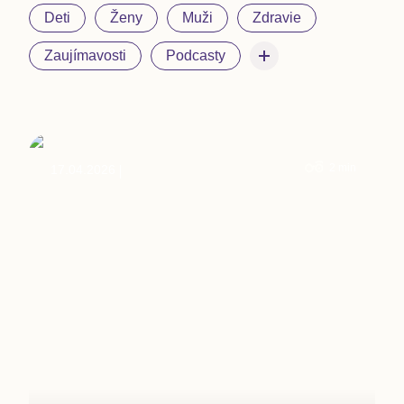
Deti
Ženy
Muži
Zdravie
Zaujímavosti
Podcasty
2
min
17.04.2026