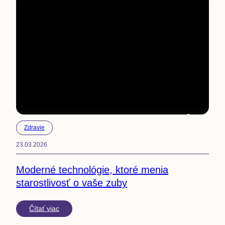
3
min
Zdravie
23.03.2026
Moderné technológie, ktoré menia
starostlivosť o vaše zuby
Čítať viac