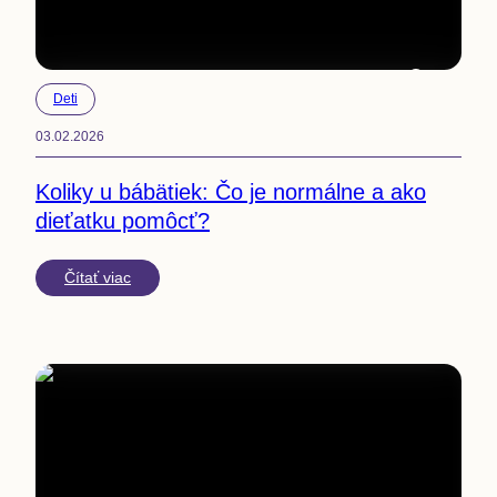
5
min
Deti
03.02.2026
Koliky u bábätiek: Čo je normálne a ako
dieťatku pomôcť?
Čítať viac