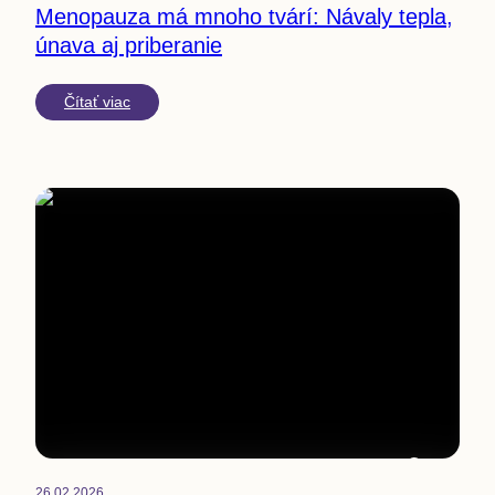
Menopauza má mnoho tvárí: Návaly tepla,
únava aj priberanie
Čítať viac
3
min
26.02.2026