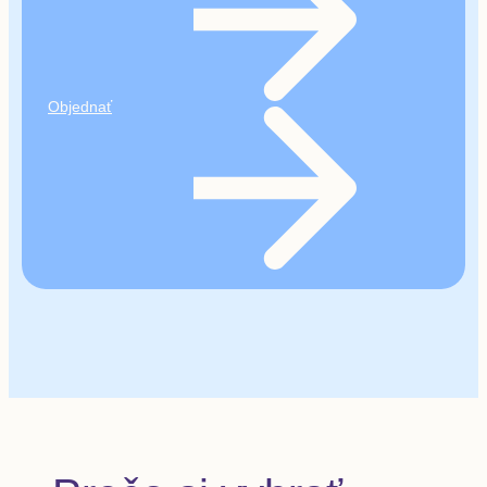
Vyšetrenia v špecializovaných ambulanciách
(napr. neurológ, gastroenterológ a iní)
Kompletné stomatologické služby
Profesionálnu dentálnu hygienu
Rehabilitáciu a fyzioterapiu
Objednať
Psychologické vyšetrenia
Koučing, individuálne poradenstvo
Dôležitá informácia
Medante Kredit nie je možné použiť na nákup
ročného programu, preventívnej prehliadky,
produktov a výživových doplnkov, ktoré sú v
predaji na Poliklinike Medante.