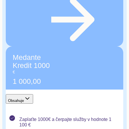
Koučing, individuálne poradenstvo
Dôležitá informácia
Medante Kredit nie je možné použiť na nákup
ročného programu, preventívnej prehliadky,
produktov a výživových doplnkov, ktoré sú v
predaji na Poliklinike Medante.
Medante
Kredit 1000
€
1 000,00
Obsahuje
Zaplaťte 1000€ a čerpajte služby v hodnote 1
100 €