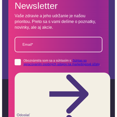
Newsletter
Vaše zdravie a jeho udržanie je našou
prioritou. Preto sa s vami delíme o poznatky,
novinky, ale aj akcie.
Email*
Oboznámil/a som sa a súhlasím s:
Súhlas so
spracúvaním osobných údajov na marketingové účely
.
Odoslať