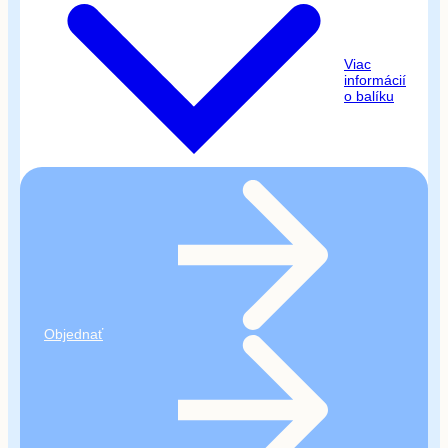
Platnosť kreditu neobmedzená
Flexibilné využitie bez ročnej viazanosti a
Viac
kapitácie
informácií
o balíku
Pre 1- 4 členov
Kredit môžete využiť na:
Vyšetrenia v špecializovaných ambulanciách
(napr. neurológ, gastroenterológ a iní)
Kompletné stomatologické služby
Profesionálnu dentálnu hygienu
Rehabilitáciu a fyzioterapiu
Objednať
Psychologické vyšetrenia
Koučing, individuálne poradenstvo
Dôležitá informácia