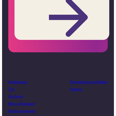
Ambulancie
Preventívne prehliadky
Tím
Kariéra
Pre firmy
Blog a Podcasty
Ročné programy