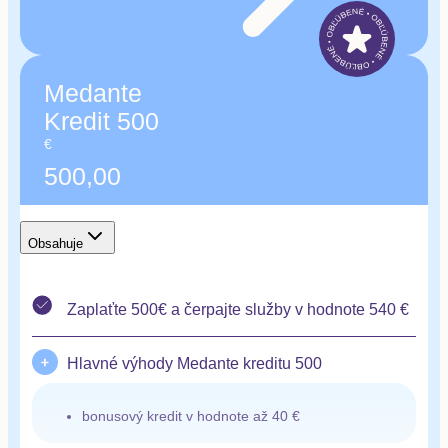
Medante Kredit nie je možné použiť na nákup
ročného programu, preventívnej prehliadky,
produktov a výživových doplnkov, ktoré sú v
Medante
predaji na Poliklinike Medante.
Kredit 500
€
500,00
Obsahuje
Zaplaťte 500€ a čerpajte služby v hodnote 540 €
Hlavné výhody Medante kreditu 500
bonusový kredit v hodnote až 40 €