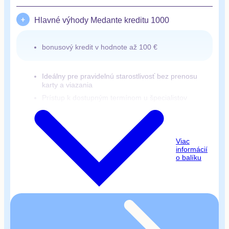
Hlavné výhody Medante kreditu 1000
bonusový kredit v hodnote až 100 €
Ideálny pre pravidelnú starostlivosť bez prenosu
karty a viazania
Prístup k dostupným termínom u špecialistov
Platnosť kreditu neobmedzená
Flexibilné využitie bez ročnej viazanosti a
Viac
kapitácie
informácií
o balíku
Pre 1- 4 členov
Kredit môžete využiť na: