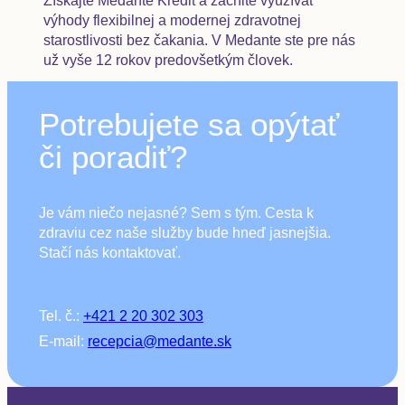
Získajte Medante Kredit a začnite využívať
výhody flexibilnej a modernej zdravotnej
starostlivosti bez čakania. V Medante ste pre nás
už vyše 12 rokov predovšetkým človek.
Potrebujete sa opýtať
či poradiť?
Je vám niečo nejasné? Sem s tým. Cesta k
zdraviu cez naše služby bude hneď jasnejšia.
Stačí nás kontaktovať.
Tel. č.:
+421 2 20 302 303
E-mail:
recepcia@medante.sk