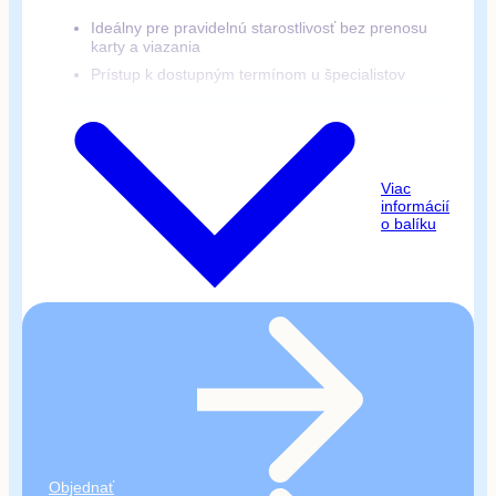
Ideálny pre pravidelnú starostlivosť bez prenosu
karty a viazania
Prístup k dostupným termínom u špecialistov
Platnosť kreditu neobmedzená
Flexibilné využitie bez ročnej viazanosti a
kapitácie
Viac
informácií
o balíku
Pre 1- 4 členov
Kredit môžete využiť na:
Vyšetrenia v špecializovaných ambulanciách
(napr. neurológ, gastroenterológ a iní)
Kompletné stomatologické služby
Profesionálnu dentálnu hygienu
Rehabilitáciu a fyzioterapiu
Objednať
Psychologické vyšetrenia