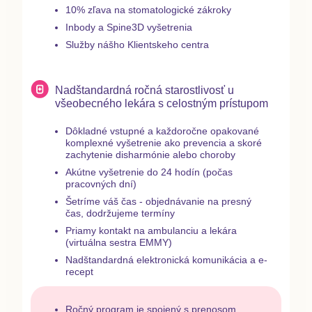
10% zľava na stomatologické zákroky
Inbody a Spine3D vyšetrenia
Služby nášho Klientskeho centra
Nadštandardná ročná starostlivosť u
všeobecného lekára s celostným prístupom
Dôkladné vstupné a každoročne opakované
komplexné vyšetrenie ako prevencia a skoré
zachytenie disharmónie alebo choroby
Akútne vyšetrenie do 24 hodín (počas
pracovných dní)
Šetríme váš čas - objednávanie na presný
čas, dodržujeme termíny
Priamy kontakt na ambulanciu a lekára
(virtuálna sestra EMMY)
Nadštandardná elektronická komunikácia a e-
recept
Ročný program je spojený s prenosom