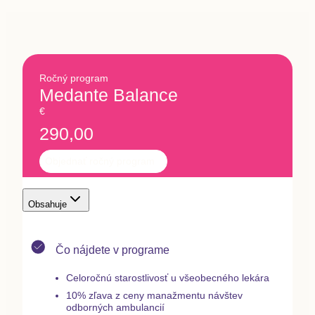
Ročný program
Medante Balance
€
290,00
Objednať ročný program
Obsahuje
Čo nájdete v programe
Celoročnú starostlivosť u všeobecného lekára
10% zľava z ceny manažmentu návštev
odborných ambulancií