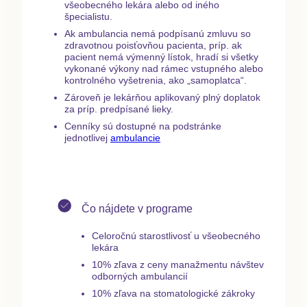
všeobecného lekára alebo od iného
špecialistu.
Ak ambulancia nemá podpísanú zmluvu so
zdravotnou poisťovňou pacienta, príp. ak
pacient nemá výmenný lístok, hradí si všetky
vykonané výkony nad rámec vstupného alebo
kontrolného vyšetrenia, ako „samoplatca“.
Zároveň je lekárňou aplikovaný plný doplatok
za príp. predpísané lieky.
Cenníky sú dostupné na podstránke
jednotlivej
ambulancie
Čo nájdete v programe
Celoročnú starostlivosť u všeobecného
lekára
10% zľava z ceny manažmentu návštev
odborných ambulancií
10% zľava na stomatologické zákroky