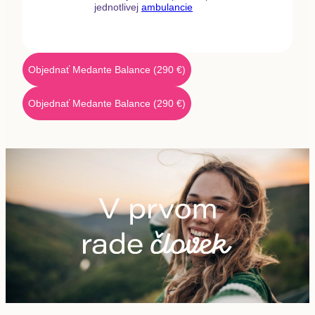
jednotlivej
ambulancie
Objednať Medante Balance
(
290
€)
Objednať Medante Balance
(
290
€)