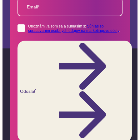
Email*
Oboznámil/a som sa a súhlasím s:
Súhlas so
spracúvaním osobných údajov na marketingové účely
.
Odoslať