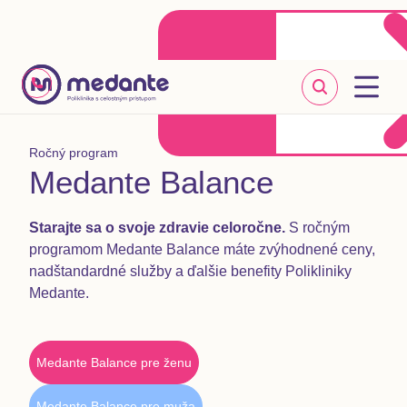
Klientske centrum
Objednať sa online
+421 2 20 302 303
Ročný program
Medante Balance
Starajte sa o svoje zdravie celoročne.
S ročným
programom Medante Balance máte zvýhodnené ceny,
nadštandardné služby a ďalšie benefity Polikliniky
Medante.
Medante Balance pre ženu
Medante Balance pre muža