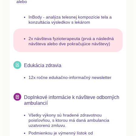
alebo
InBody
- analýza telesnej kompozície tela a
konzultácia výsledkov s lekárom
2x návšteva fyzioterapeuta (prvá a následná
návšteva alebo dve pokračujúce návštevy)
Edukácia zdravia
12x
ročne edukačno-informačný newsletter
Doplnkové informácie k návšteve odborných
ambulancií
Všetky výkony sú hradené zdravotnou
poisťovňou, s ktorou má daná ambulancia
uzatvorenú zmluvu.
Podmienkou je výmenný lístok od