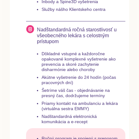
Inbody a Spine3D vyšetrenia
Služby nášho Klientskeho centra
Nadštandardná ročná starostlivosť u
všeobecného lekára s celostným
prístupom
Dôkladné vstupné a každoročne
opakované komplexné vyšetrenie ako
prevencia a skoré zachytenie
disharmónie alebo choroby
Akútne vyšetrenie do 24 hodín (počas
pracovných dní)
Šetríme váš čas - objednávanie na
presný čas, dodržujeme termíny
Priamy kontakt na ambulanciu a lekára
(virtuálna sestra EMMY)
Nadštandardná elektronická
komunikácia a e-recept
Ročný program je spojený s prenosom