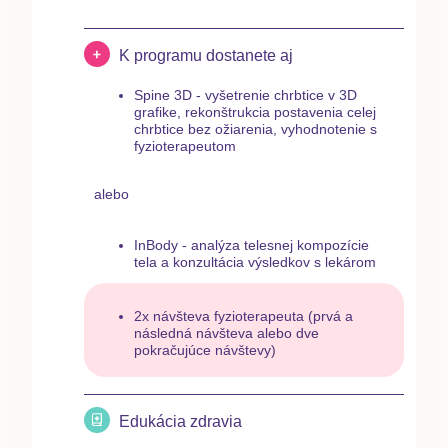
K programu dostanete aj
Spine 3D
- vyšetrenie chrbtice v 3D
grafike, rekonštrukcia postavenia celej
chrbtice bez ožiarenia, vyhodnotenie s
fyzioterapeutom
alebo
InBody
- analýza telesnej kompozície
tela a konzultácia výsledkov s lekárom
2x návšteva fyzioterapeuta (prvá a
následná návšteva alebo dve
pokračujúce návštevy)
Edukácia zdravia