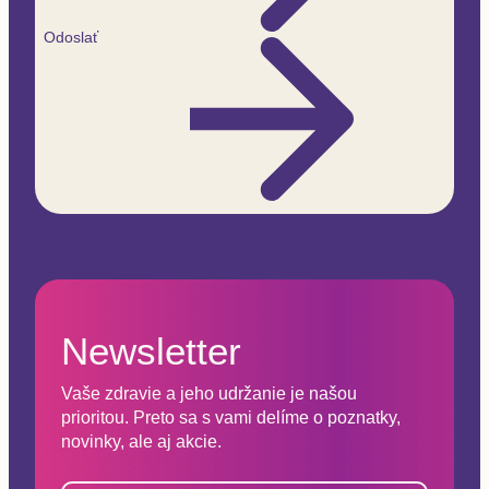
Odoslať
Newsletter
Vaše zdravie a jeho udržanie je našou
prioritou. Preto sa s vami delíme o poznatky,
novinky, ale aj akcie.