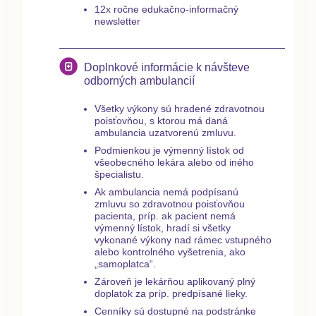
12x
ročne edukačno-informačný
newsletter
Doplnkové informácie k návšteve
odborných ambulancií
Všetky výkony sú hradené zdravotnou
poisťovňou, s ktorou má daná
ambulancia uzatvorenú zmluvu.
Podmienkou je výmenný lístok od
všeobecného lekára alebo od iného
špecialistu.
Ak ambulancia nemá podpísanú
zmluvu so zdravotnou poisťovňou
pacienta, príp. ak pacient nemá
výmenný lístok, hradí si všetky
vykonané výkony nad rámec vstupného
alebo kontrolného vyšetrenia, ako
„samoplatca“.
Zároveň je lekárňou aplikovaný plný
doplatok za príp. predpísané lieky.
Cenníky sú dostupné na podstránke