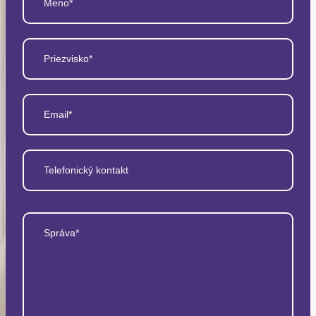
Meno*
Priezvisko*
Email*
Telefonický kontakt
Správa*