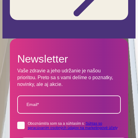
Newsletter
Vaše zdravie a jeho udržanie je našou
prioritou. Preto sa s vami delíme o poznatky,
novinky, ale aj akcie.
Email*
Oboznámil/a som sa a súhlasím s:
Súhlas so
spracúvaním osobných údajov na marketingové účely
.