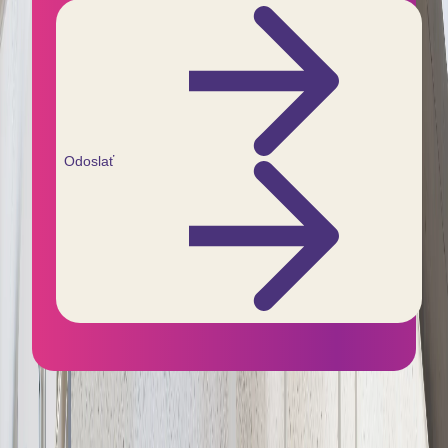
Odoslať