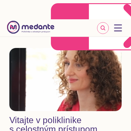
Klientske centrum
Objednať sa online
+421 2 20 302 303
Vitajte v poliklinike
s celostným prístupom