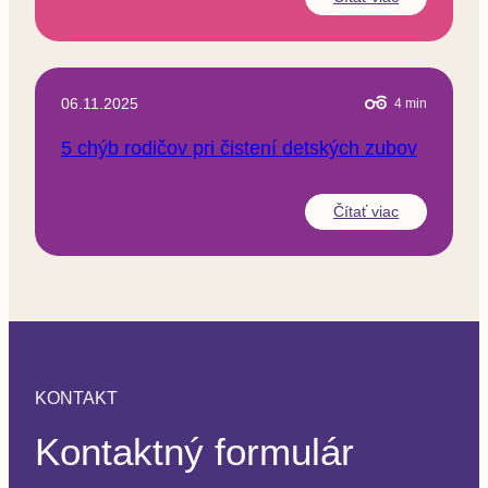
06.11.2025
4
min
5 chýb rodičov pri čistení detských zubov
Čítať viac
KONTAKT
Kontaktný formulár