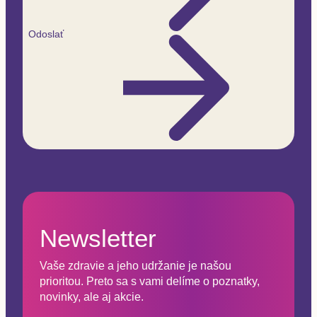
Odoslať
Newsletter
Vaše zdravie a jeho udržanie je našou
prioritou. Preto sa s vami delíme o poznatky,
novinky, ale aj akcie.