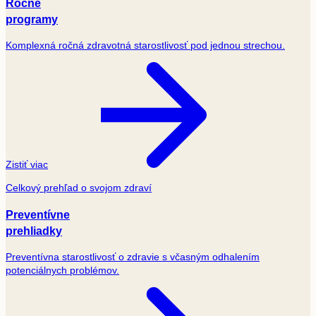
Ročné
programy
Komplexná ročná zdravotná starostlivosť pod jednou strechou.
Zistiť viac
Celkový prehľad o svojom zdraví
Preventívne
prehliadky
Preventívna starostlivosť o zdravie s včasným odhalením
potenciálnych problémov.