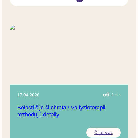
17.04.2026
2
min
Bolesti šije či chrbta? Vo fyzioterapii
rozhodujú detaily
Čítať viac