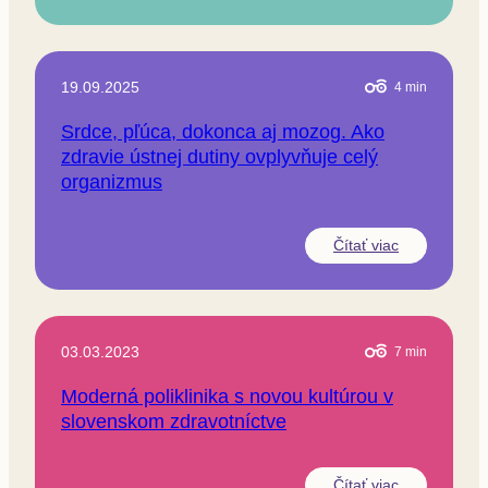
19.09.2025
4
min
Srdce, pľúca, dokonca aj mozog. Ako
zdravie ústnej dutiny ovplyvňuje celý
organizmus
Čítať viac
03.03.2023
7
min
Moderná poliklinika s novou kultúrou v
slovenskom zdravotníctve
Čítať viac