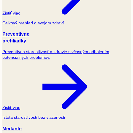
Zistiť viac
Celkový prehľad o svojom zdraví
Preventívne
prehliadky
Preventívna starostlivosť o zdravie s včasným odhalením
potenciálnych problémov.
Zistiť viac
Istota starostlivosti bez viazanosti
Medante