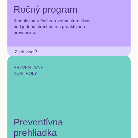
Ročný program
Komplexná ročná zdravotná starostlivosť
pod jednou strechou a s proaktívnou
prevenciou.
Zistiť viac
PREVENTÍVNE
KONTROLY
Preventívna
prehliadka