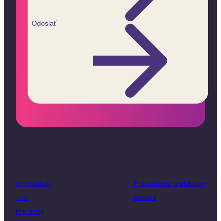
Odoslať
Ambulancie
Preventívne prehliadky
Tím
Kariéra
Pre firmy