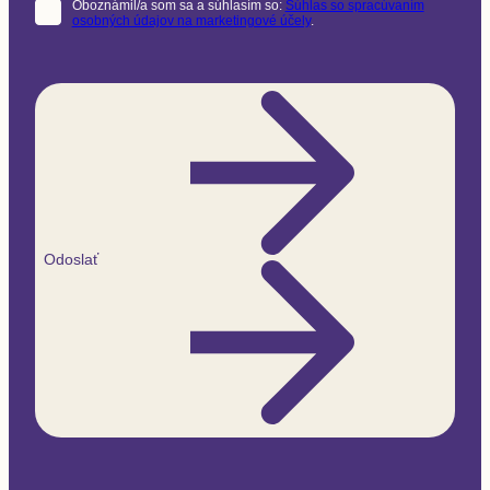
Oboznámil/a som sa a súhlasím so:
Súhlas so spracúvaním
osobných údajov na marketingové účely
.
Odoslať