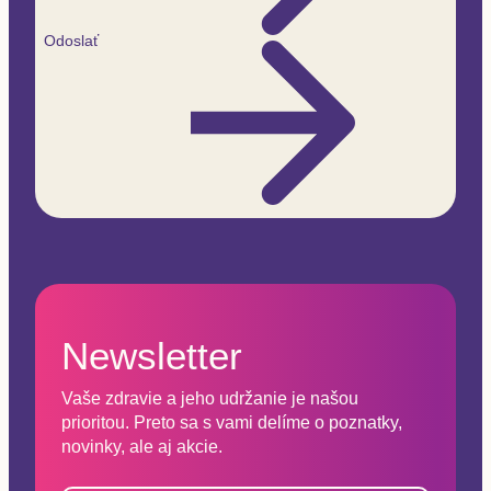
Odoslať
Newsletter
Vaše zdravie a jeho udržanie je našou
prioritou. Preto sa s vami delíme o poznatky,
novinky, ale aj akcie.