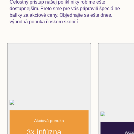
Celostný prístup našej polikliniky robíme ešte
dostupnejším. Preto sme pre vás pripravili špeciálne
balíky za akciové ceny. Objednajte sa ešte dnes,
výhodná ponuka čoskoro skončí.
Akciová ponuka
3x infúzna
Akci