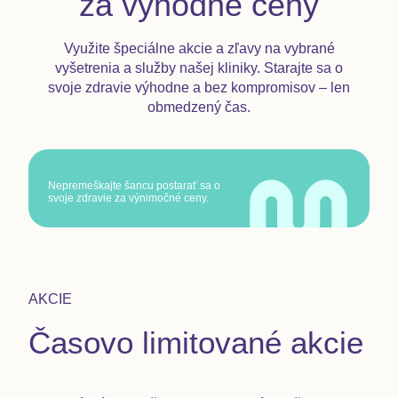
za výhodné ceny
Využite špeciálne akcie a zľavy na vybrané
vyšetrenia a služby našej kliniky. Starajte sa o
svoje zdravie výhodne a bez kompromisov – len
obmedzený čas.
Nepremeškajte šancu postarať sa o
svoje zdravie za výnimočné ceny.
AKCIE
Časovo limitované akcie