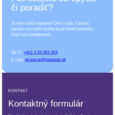
či poradiť?
Je vám niečo nejasné? Sem s tým. Cesta k
zdraviu cez naše služby bude hneď jasnejšia.
Stačí nás kontaktovať.
Tel. č.:
+421 2 20 302 303
E-mail:
recepcia@medante.sk
KONTAKT
Kontaktný formulár