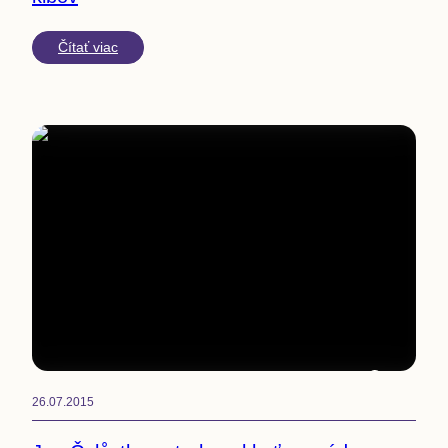
Čítať viac
4
min
26.07.2015