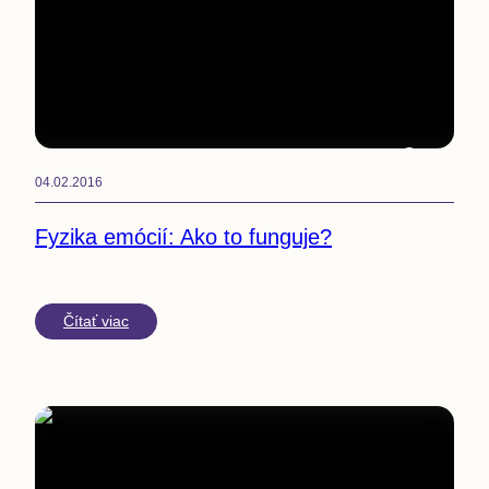
4
min
04.02.2016
Fyzika emócií: Ako to funguje?
Čítať viac