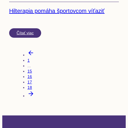
Hilterapia pomáha športovcom víťaziť
Čítať viac
1
...
15
16
17
18