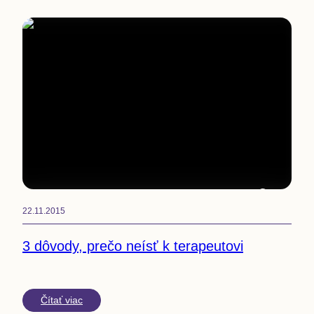
2
min
22.11.2015
3 dôvody, prečo neísť k terapeutovi
Čítať viac