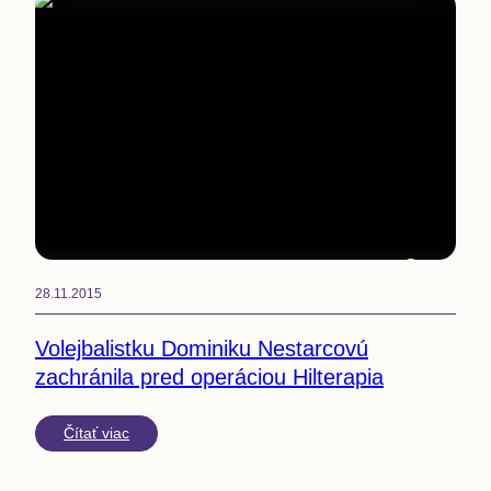
1
min
28.11.2015
Volejbalistku Dominiku Nestarcovú
zachránila pred operáciou Hilterapia
Čítať viac