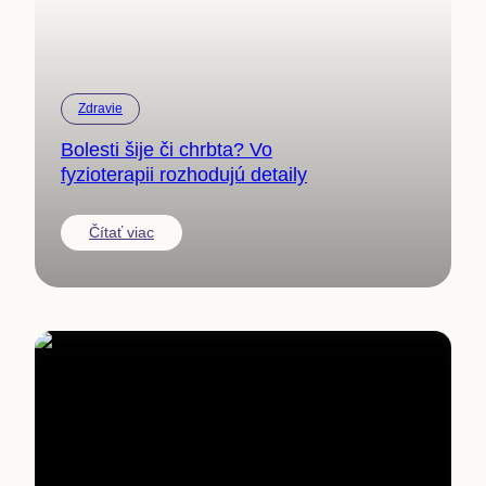
Zdravie
Bolesti šije či chrbta? Vo
fyzioterapii rozhodujú detaily
Čítať viac