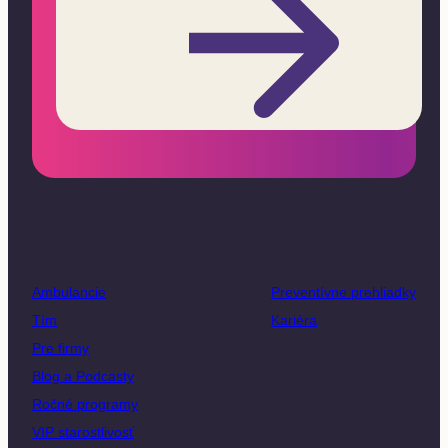
Ambulancie
Preventívne prehliadky
Tím
Kariéra
Pre firmy
Blog a Podcasty
Ročné programy
VIP starostlivosť