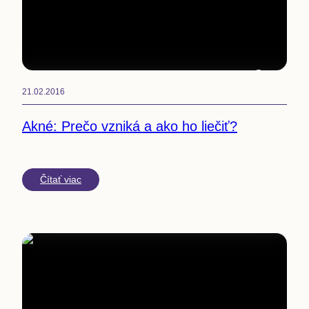
4
min
21.02.2016
Akné: Prečo vzniká a ako ho liečiť?
Čítať viac