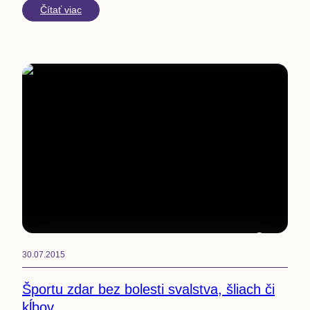
Čítať viac
5
min
30.07.2015
Športu zdar bez bolesti svalstva, šliach či
kĺbov