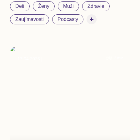
Deti
Ženy
Muži
Zdravie
Zaujímavosti
Podcasty
2
min
17.04.2026