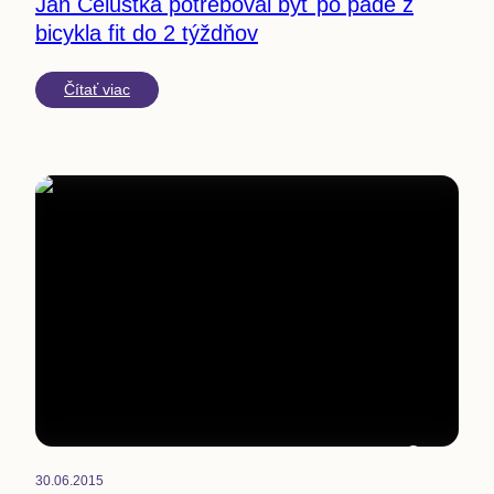
Jan Čelůstka potreboval byť po páde z
bicykla fit do 2 týždňov
Čítať viac
1
min
30.06.2015