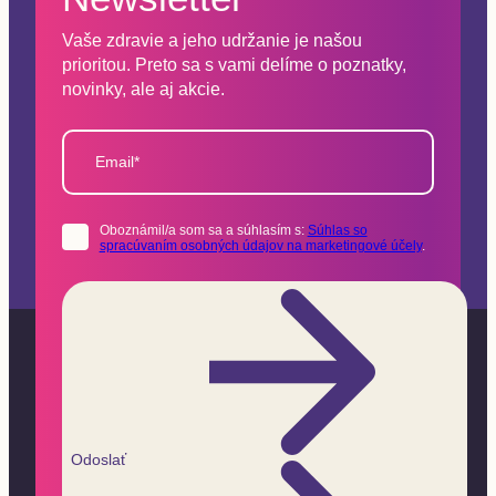
Vaše zdravie a jeho udržanie je našou
prioritou. Preto sa s vami delíme o poznatky,
novinky, ale aj akcie.
Email*
Oboznámil/a som sa a súhlasím s:
Súhlas so
spracúvaním osobných údajov na marketingové účely
.
Odoslať