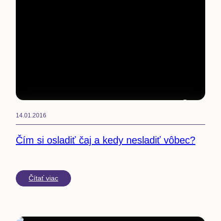
2
min
14.01.2016
Čím si osladiť čaj a kedy nesladiť vôbec?
Čítať viac