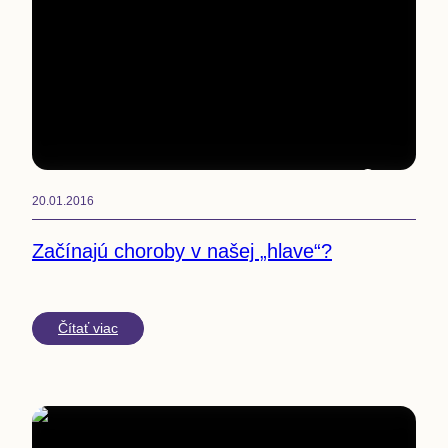
10
min
20.01.2016
Začínajú choroby v našej „hlave“?
Čítať viac