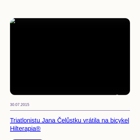
2
min
30.07.2015
Triatlonistu Jana Čelůstku vrátila na bicykel
Hilterapia®