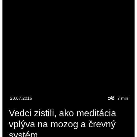
23.07.2016
7
min
Vedci zistili, ako meditácia
vplýva na mozog a črevný
systém