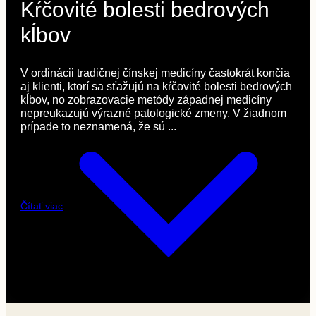
Kŕčovité bolesti bedrových
kĺbov
V ordinácii tradičnej čínskej medicíny častokrát končia
aj klienti, ktorí sa sťažujú na kŕčovité bolesti bedrových
kĺbov, no zobrazovacie metódy západnej medicíny
nepreukazujú výrazné patologické zmeny. V žiadnom
prípade to neznamená, že sú ...
Čítať viac