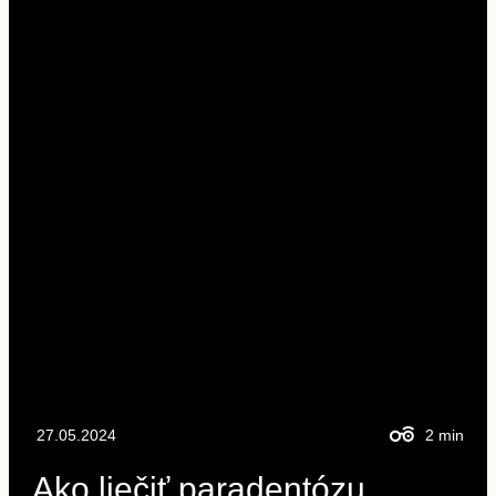
27.05.2024
2
min
Ako liečiť paradentózu