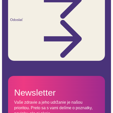
Odoslať
Newsletter
Vaše zdravie a jeho udržanie je našou
prioritou. Preto sa s vami delíme o poznatky,