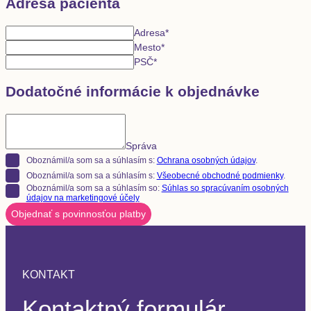
Adresa pacienta
Adresa
*
Mesto
*
PSČ
*
Dodatočné informácie k objednávke
Správa
Oboznámil/a som sa a súhlasím s:
Ochrana osobných údajov
.
Oboznámil/a som sa a súhlasím s:
Všeobecné obchodné podmienky
.
Oboznámil/a som sa a súhlasím so:
Súhlas so spracúvaním osobných
údajov na marketingové účely
Objednať s povinnosťou platby
KONTAKT
Kontaktný formulár