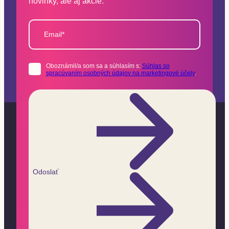
novinky, ale aj akcie.
Email*
Oboznámil/a som sa a súhlasím s:
Súhlas so
spracúvaním osobných údajov na marketingové účely
.
Odoslať