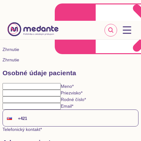
Klientske centrum
Objednať sa online
+421 2 20 302 303
Zhrnutie
Zhrnutie
Osobné údaje pacienta
Meno
*
Priezvisko
*
Rodné číslo
*
Email
*
Telefonický kontakt
*