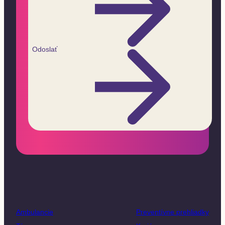
Odoslať
Ambulancie
Preventívne prehliadky