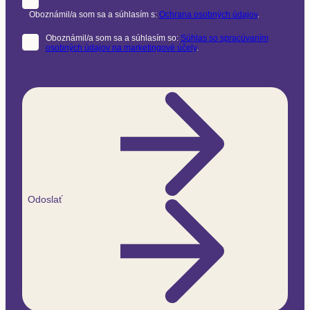
Oboznámil/a som sa a súhlasím s:
Ochrana osobných údajov
.
Oboznámil/a som sa a súhlasím so:
Súhlas so spracúvaním
osobných údajov na marketingové účely
.
Odoslať