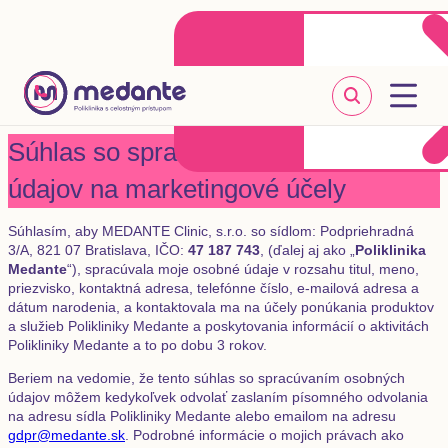
Klientske centrum
Objednať sa online
+421 2 20 302 303
Súhlas so spracúvaním osobných
údajov na marketingové účely
Súhlasím, aby MEDANTE Clinic, s.r.o. so sídlom: Podpriehradná
3/A, 821 07 Bratislava, IČO:
47 187 743
, (ďalej aj ako „
Poliklinika
Medante
“), spracúvala moje osobné údaje v rozsahu titul, meno,
priezvisko, kontaktná adresa, telefónne číslo, e-mailová adresa a
dátum narodenia, a kontaktovala ma na účely ponúkania produktov
a služieb Polikliniky Medante a poskytovania informácií o aktivitách
Polikliniky Medante a to po dobu 3 rokov.
Beriem na vedomie, že tento súhlas so spracúvaním osobných
údajov môžem kedykoľvek odvolať zaslaním písomného odvolania
na adresu sídla Polikliniky Medante alebo emailom na adresu
gdpr@medante.sk
. Podrobné informácie o mojich právach ako