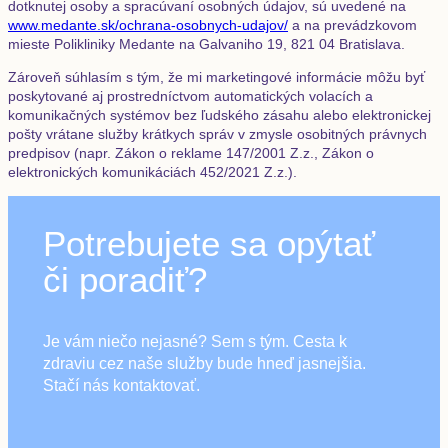
dotknutej osoby a spracúvaní osobných údajov, sú uvedené na
www.medante.sk/ochrana-osobnych-udajov/
a na prevádzkovom
mieste Polikliniky Medante na Galvaniho 19, 821 04 Bratislava.
Zároveň súhlasím s tým, že mi marketingové informácie môžu byť
poskytované aj prostredníctvom automatických volacích a
komunikačných systémov bez ľudského zásahu alebo elektronickej
pošty vrátane služby krátkych správ v zmysle osobitných právnych
predpisov (napr. Zákon o reklame 147/2001 Z.z., Zákon o
elektronických komunikáciách 452/2021 Z.z.).
Potrebujete sa opýtať
či poradiť?
Je vám niečo nejasné? Sem s tým. Cesta k
zdraviu cez naše služby bude hneď jasnejšia.
Stačí nás kontaktovať.