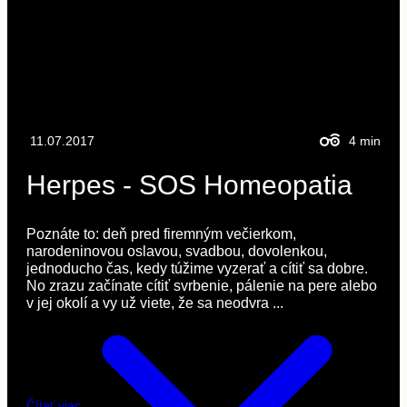
11.07.2017
4
min
Herpes - SOS Homeopatia
Poznáte to: deň pred firemným večierkom,
narodeninovou oslavou, svadbou, dovolenkou,
jednoducho čas, kedy túžime vyzerať a cítiť sa dobre.
No zrazu začínate cítiť svrbenie, pálenie na pere alebo
v jej okolí a vy už viete, že sa neodvra ...
Čítať viac