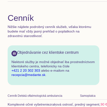
Cenník
Nižšie nájdete podrobný cenník služieb, vďaka ktorému
budete mať vždy jasný prehľad o poplatkoch na
zdravotnú starostlivosť.
Objednávanie cez klientske centrum
Niektoré služby je možné objednať
iba prostredníctvom
klientskeho centra
,
telefonicky na čísle
+421 2 20 302 303
alebo e-mailom na
recepcia@medante.sk
.
Cenník
Detská oftalmologická ambulancia
Samoplatca
Komplexné očné vyšetrenie
zraková ostrosť, predný segment,
90 