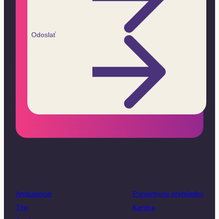
Odoslať
Ambulancie
Preventívne prehliadky
Tím
Kariéra