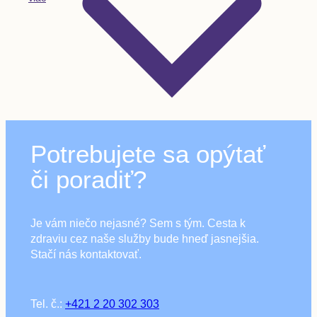
Potrebujete sa opýtať
či poradiť?
Je vám niečo nejasné? Sem s tým. Cesta k
zdraviu cez naše služby bude hneď jasnejšia.
Stačí nás kontaktovať.
Tel. č.:
+421 2 20 302 303