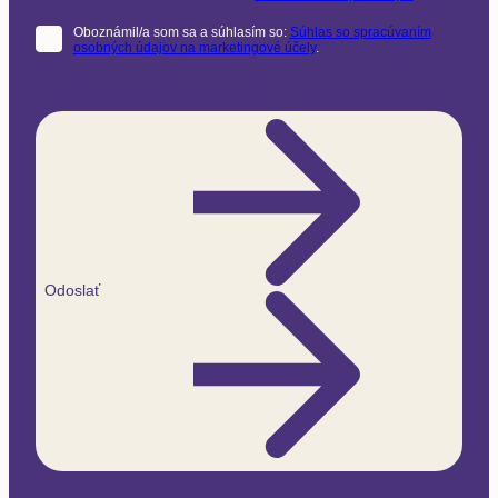
Oboznámil/a som sa a súhlasím so:
Súhlas so spracúvaním
osobných údajov na marketingové účely
.
Odoslať