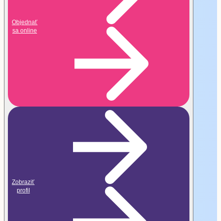
Máme ľudský a empatický prístup
Máme na vás dostatok času
Objednať
sa online
Zobraziť
profil