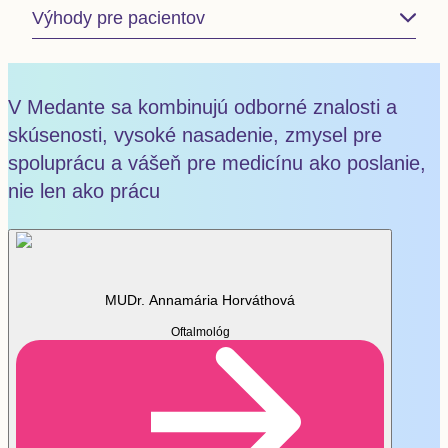
Výhody pre pacientov
Vážime si váš čas
V Medante sa kombinujú odborné znalosti a
E-mailová a sms notifikácia termínov
skúsenosti, vysoké nasadenie, zmysel pre
vyšetrenia
Dostupné termíny
spoluprácu a vášeň pre medicínu ako poslanie,
Objednanie na termín, ktorý dodržiavame
nie len ako prácu
Myslíme na váš komfort
Komplexné služby klientskeho centra, kde
sme pre vás dostupní 12-hodín cez telefón, e-
MUDr. Annamária Horváthová
mail alebo osobne (v pracovné dni od 7:00 do
19:00 hod. a piatok od 7:00 do 16:00 hod.)
Oftalmológ
Bezplatné parkovanie – pohodlne a bez stresu
Vážime si vás
Sme profesionálni