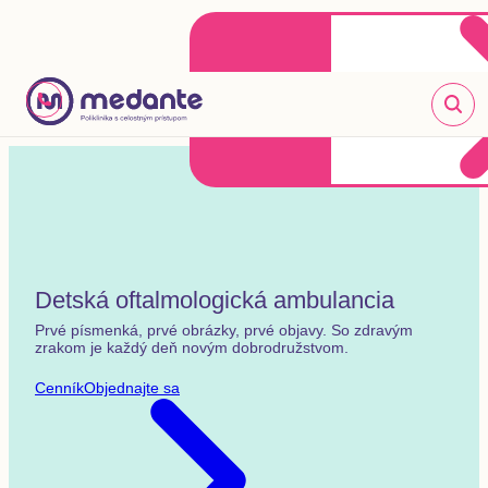
Klientske centrum
Objednať sa online
+421 2 20 302 303
Detská oftalmologická ambulancia
Prvé písmenká, prvé obrázky, prvé objavy. So zdravým
zrakom je každý deň novým dobrodružstvom.
Cenník
Objednajte sa