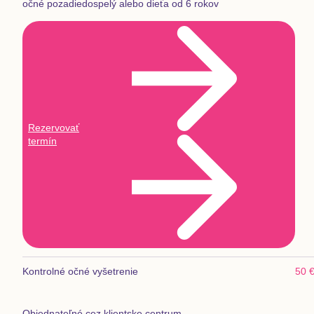
očné pozadie
dospelý alebo dieťa od 6 rokov
Rezervovať
termín
Kontrolné očné vyšetrenie
50 
Objednateľné cez klientske centrum