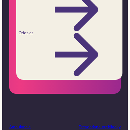
Odoslať
Ambulancie
Preventívne prehliadky