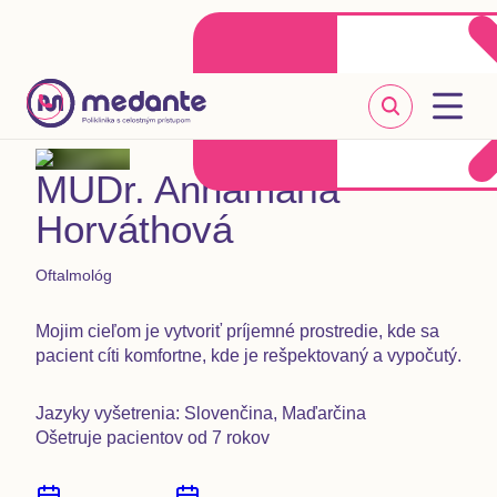
Klientske centrum
Objednať sa online
+421 2 20 302 303
MUDr. Annamária
Horváthová
Oftalmológ
Mojim cieľom je vytvoriť príjemné prostredie, kde sa
pacient cíti komfortne, kde je rešpektovaný a vypočutý.
Jazyky vyšetrenia: Slovenčina, Maďarčina
Ošetruje pacientov od 7 rokov