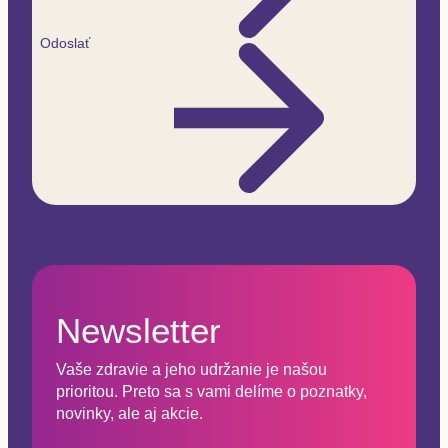
Odoslať
Newsletter
Vaše zdravie a jeho udržanie je našou
prioritou. Preto sa s vami delíme o poznatky,
novinky, ale aj akcie.