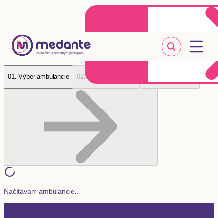
Klientske centrum
Objednať sa online
+421 2 20 302 303
0
1
.
Výber ambulancie
0
2
.
Výber vyšetrenia
0
3
.
Údaje pacienta
Načítavam ambulancie…