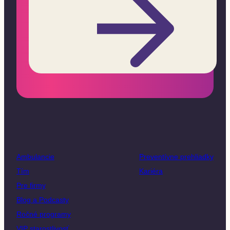
Ambulancie
Preventívne prehliadky
Tím
Kariéra
Pre firmy
Blog a Podcasty
Ročné programy
VIP starostlivosť