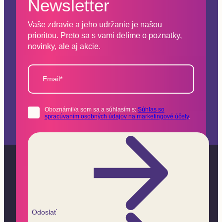
Newsletter
Vaše zdravie a jeho udržanie je našou
prioritou. Preto sa s vami delíme o poznatky,
novinky, ale aj akcie.
Email*
Oboznámil/a som sa a súhlasím s:
Súhlas so
spracúvaním osobných údajov na marketingové účely
.
Odoslať