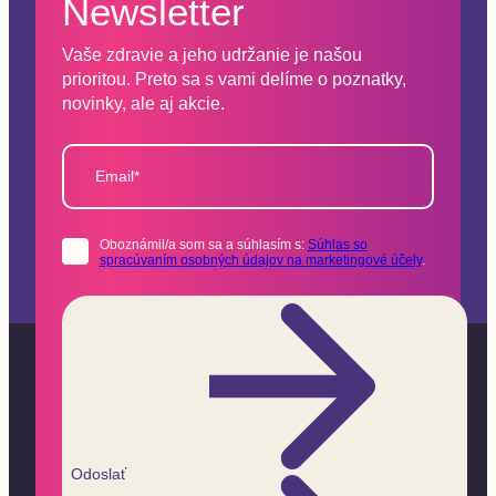
Newsletter
Vaše zdravie a jeho udržanie je našou
prioritou. Preto sa s vami delíme o poznatky,
novinky, ale aj akcie.
Email*
Oboznámil/a som sa a súhlasím s:
Súhlas so
spracúvaním osobných údajov na marketingové účely
.
Odoslať