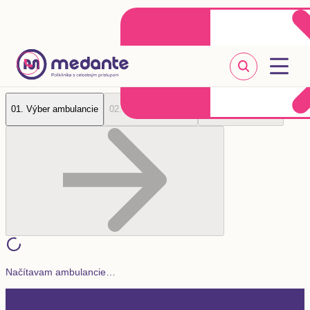
Klientske centrum
Objednať sa online
+421 2 20 302 303
0
1
.
Výber ambulancie
0
2
.
Výber vyšetrenia
0
3
.
Údaje pacienta
Načítavam ambulancie…