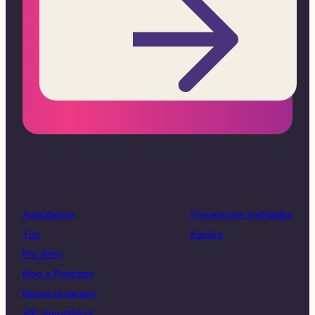
Ambulancie
Preventívne prehliadky
Tím
Kariéra
Pre firmy
Blog a Podcasty
Ročné programy
VIP starostlivosť