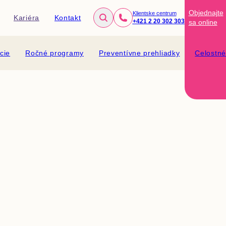
Objednajte
Klientske centrum
Kariéra
Kontakt
+421 2 20 302 303
sa
online
cie
Ročné programy
Preventívne prehliadky
Celostn