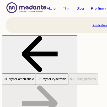
Akcie
Tím
Blog
Pre firmy
Ambulan
0
1
.
Výber ambulancie
0
2
.
Výber vyšetrenia
0
3
.
Údaje pacienta