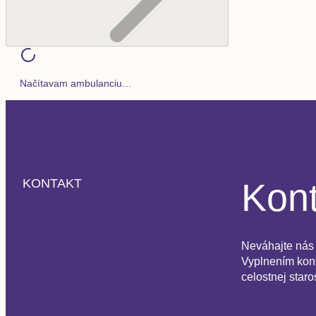
Načítavam ambulanciu…
Kont
KONTAKT
Neváhajte nás 
Vyplnením kont
celostnej staro