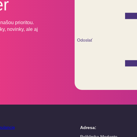
er
našou prioritou.
y, novinky, ale aj
Odoslať
ulancie
Adresa
:
Poliklinika Medante