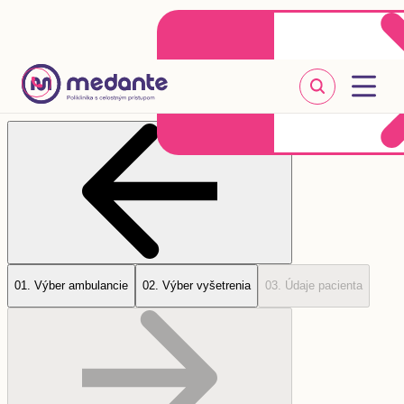
Klientske centrum
Objednať sa online
+421 2 20 302 303
0
1
.
Výber ambulancie
0
2
.
Výber vyšetrenia
0
3
.
Údaje pacienta