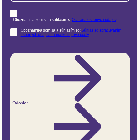
Oboznámil/a som sa a súhlasím s:
Ochrana osobných údajov
.
Oboznámil/a som sa a súhlasím so:
Súhlas so spracúvaním
osobných údajov na marketingové účely
.
Odoslať