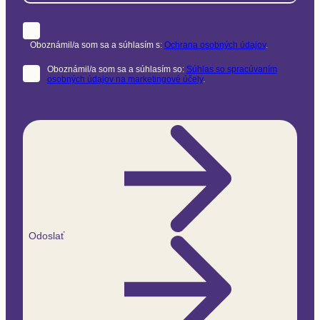
Oboznámil/a som sa a súhlasím s:
Ochrana osobných údajov
.
Oboznámil/a som sa a súhlasím so:
Súhlas so spracúvaním
osobných údajov na marketingové účely
.
Odoslať