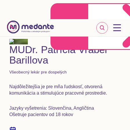
Klientske centrum
Objednať sa online
+421 2 20 302 303
MUDr. Patrícia Vrabeľ
Barillova
Všeobecný lekár pre dospelých
Najdôležitejšia je pre mňa ľudskosť, otvorená
komunikácia a stimulujúce pracovné prostredie.
Jazyky vyšetrenia: Slovenčina, Angličtina
Ošetruje pacientov od 18 rokov