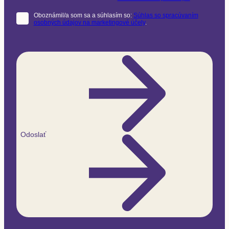
Oboznámil/a som sa a súhlasím so:
Súhlas so spracúvaním
osobných údajov na marketingové účely
.
Odoslať