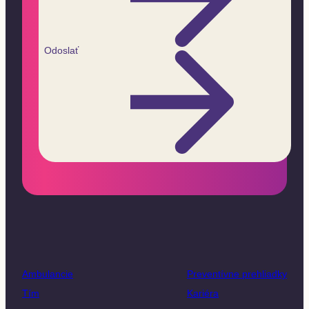
Odoslať
Ambulancie
Preventívne prehliadky
Tím
Kariéra