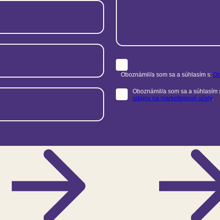
Oboznámil/a som sa a súhlasím s:
Oc
Oboznámil/a som sa a súhlasím 
údajov na marketingové účely
.