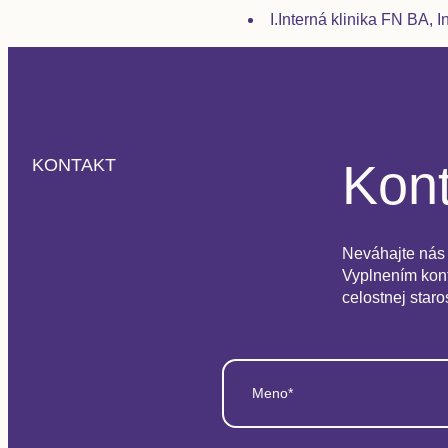
I.Interná klinika FN BA, I
Kont
KONTAKT
Neváhajte nás 
Vyplnením kont
celostnej staro
Meno*