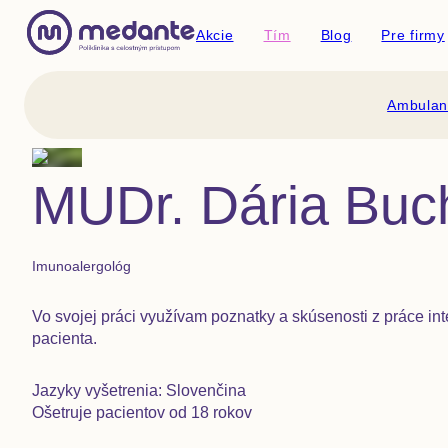
Akcie
Tím
Blog
Pre firmy
Ambulan
MUDr. Dária Buc
Imunoalergológ
Vo svojej práci využívam poznatky a skúsenosti z práce in
pacienta.
Jazyky vyšetrenia: Slovenčina
Ošetruje pacientov od 18 rokov