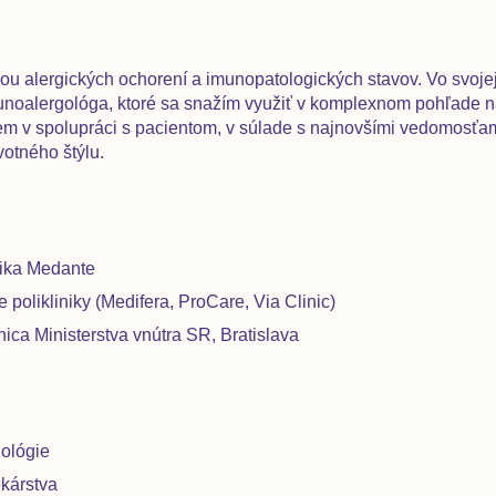
ou alergických ochorení a imunopatologických stavov. Vo svoje
imunoalergológa, ktoré sa snažím využiť v komplexnom pohľade n
jem v spolupráci s pacientom, v súlade s najnovšími vedomosťa
votného štýlu.
nika Medante
 polikliniky (Medifera, ProCare, Via Clinic)
ca Ministerstva vnútra SR, Bratislava
nológie
ekárstva