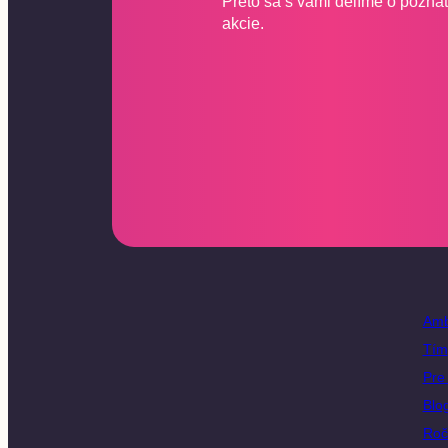
Preto sa s vami delíme o poznatk
akcie.
Amb
Tím
Pre 
Blo
Roč