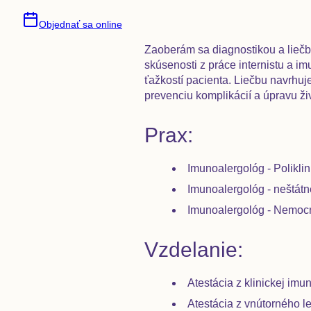
Objednať sa online
Zaoberám sa diagnostikou a liečb
skúsenosti z práce internistu a 
ťažkostí pacienta. Liečbu navrhu
prevenciu komplikácií a úpravu ži
Prax:
Imunoalergológ - Polikli
Imunoalergológ - neštátne
Imunoalergológ - Nemocni
Vzdelanie:
Atestácia z klinickej imu
Atestácia z vnútorného l