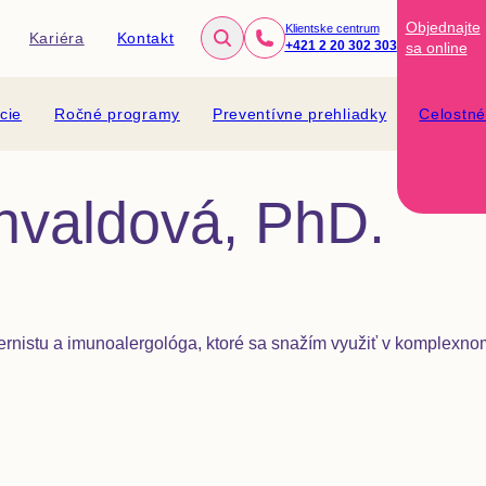
Objednajte
Klientske centrum
Kariéra
Kontakt
+421 2 20 302 303
sa
online
cie
Ročné programy
Preventívne prehliadky
Celostn
hvaldová, PhD.
ternistu a imunoalergológa, ktoré sa snažím využiť v komplexno