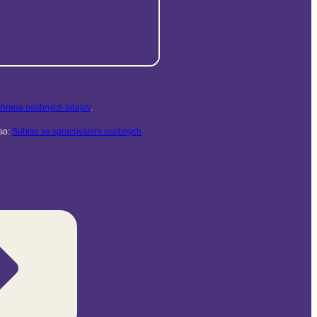
hrana osobných údajov
.
so:
Súhlas so spracúvaním osobných