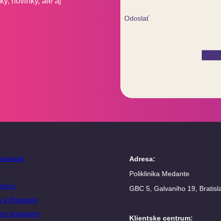
y, novinky, ale aj
Odoslať
ulancie
Adresa
:
Poliklinika Medante
firmy
GBC 5, Galvaniho 19, Bratisl
g a Podcasty
né programy
Klientske centrum
: