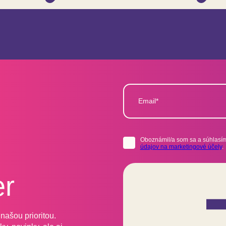
Email*
Oboznámil/a som sa a súhlasím
údajov na marketingové účely
.
er
našou prioritou.