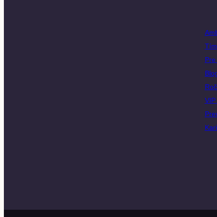
Amb
Tím
Pre 
Blo
Roč
VIP 
Pre
Kar