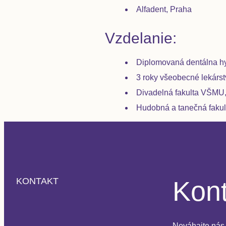
Alfadent, Praha
Vzdelanie:
Diplomovaná dentálna hy
3 roky všeobecné lekárstv
Divadelná fakulta VŠMU,
Hudobná a tanečná fakult
Kont
KONTAKT
Neváhajte nás 