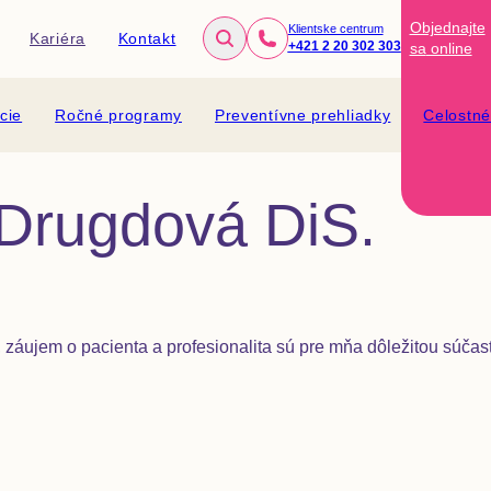
Objednajte
Klientske centrum
Kariéra
Kontakt
+421 2 20 302 303
sa
online
cie
Ročné programy
Preventívne prehliadky
Celostn
a Drugdová DiS.
záujem o pacienta a profesionalita sú pre mňa dôležitou súčas