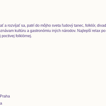
 a rozvíjať sa, patrí do môjho sveta ľudový tanec, folklór, divad
návam kultúru a gastronómiu iných národov. Najlepší relax po p
poctivej folklórnej.
 Praha
ha