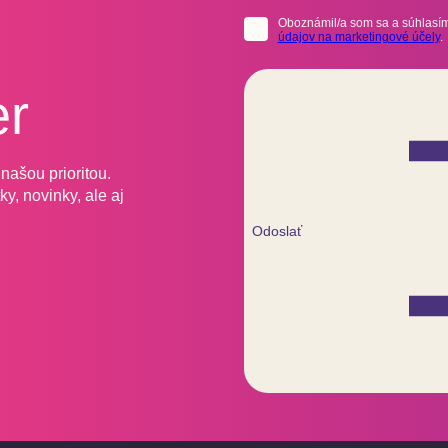
Oboznámil/a som sa a súhlasím
údajov na marketingové účely
.
er
našou prioritou.
y, novinky, ale aj
Odoslať