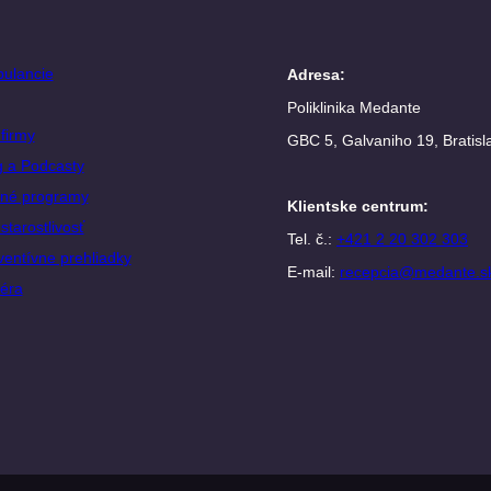
ulancie
Adresa
:
Poliklinika Medante
firmy
GBC 5, Galvaniho 19, Bratisl
g a Podcasty
né programy
Klientske centrum
:
starostlivosť
Tel. č.:
+421 2 20 302 303
ventívne prehliadky
E-mail:
recepcia@medante.s
iéra