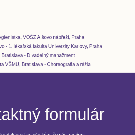
gienistka, VOŠZ Alšovo nábřeží, Praha
o - 1. lékařská fakulta Univerzity Karlovy, Praha
 Bratislava - Divadelný manažment
a VŠMU, Bratislava - Choreografia a réžia
aktný formulár
kontaktovať so všetkým, čo vás zaujíma.