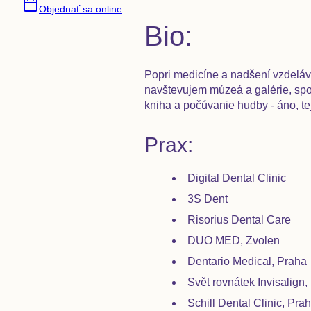
Objednať sa online
Bio:
Popri medicíne a nadšení vzdelávať
navštevujem múzeá a galérie, spoz
kniha a počúvanie hudby - áno, tej 
Prax:
Digital Dental Clinic
3S Dent
Risorius Dental Care
DUO MED, Zvolen
Dentario Medical, Praha
Svět rovnátek Invisalign,
Schill Dental Clinic, Pra