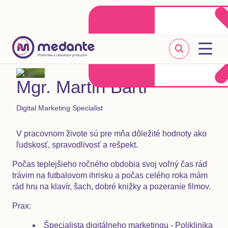
Klientske centrum
Objednať sa online
+421 2 20 302 303
Mgr. Martin Bartl
Digital Marketing Specialist
V pracovnom živote sú pre mňa dôležité hodnoty ako
ľudskosť, spravodlivosť a rešpekt.
Počas teplejšieho ročného obdobia svoj voľný čas rád
trávim na futbalovom ihrisku a počas celého roka mám
rád hru na klavír, šach, dobré knižky a pozeranie filmov.
Prax:
Špecialista digitálneho marketingu - Poliklinika