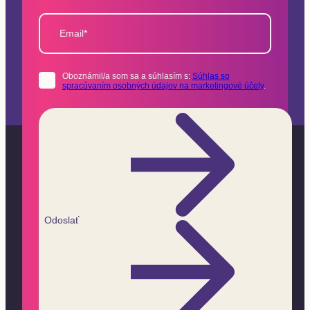
Email*
Oboznámil/a som sa a súhlasím s:
Súhlas so
spracúvaním osobných údajov na marketingové účely
.
Odoslať