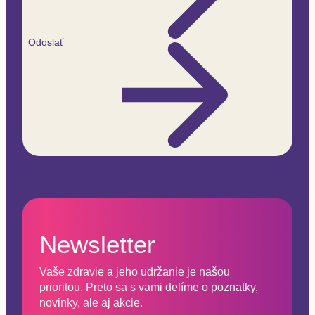
Odoslať
Newsletter
Vaše zdravie a jeho udržanie je našou
prioritou. Preto sa s vami delíme o poznatky,
novinky, ale aj akcie.