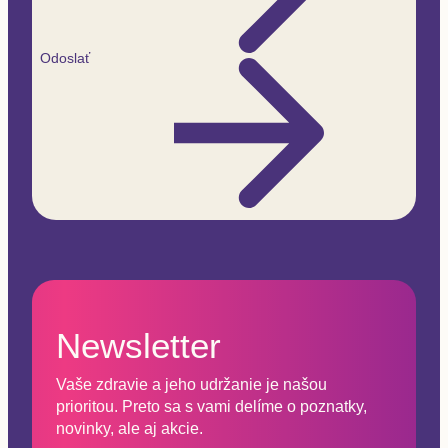
Odoslať
Newsletter
Vaše zdravie a jeho udržanie je našou
prioritou. Preto sa s vami delíme o poznatky,
novinky, ale aj akcie.