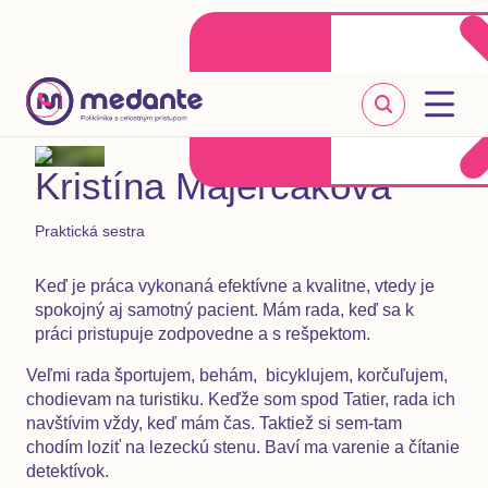
Klientske centrum
Objednať sa online
+421 2 20 302 303
Kristína Majerčáková
Praktická sestra
Keď je práca vykonaná efektívne a kvalitne, vtedy je
spokojný aj samotný pacient. Mám rada, keď sa k
práci pristupuje zodpovedne a s rešpektom.
Veľmi rada športujem, behám, bicyklujem, korčuľujem,
chodievam na turistiku. Keďže som spod Tatier, rada ich
navštívim vždy, keď mám čas. Taktiež si sem-tam
chodím loziť na lezeckú stenu. Baví ma varenie a čítanie
detektívok.