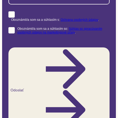
Oboznámil/a som sa a súhlasím s:
Ochrana osobných údajov
.
Oboznámil/a som sa a súhlasím so:
Súhlas so spracúvaním
osobných údajov na marketingové účely
.
Odoslať