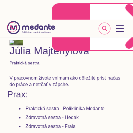
Klientske centrum
Objednať sa online
+421 2 20 302 303
Júlia Majtényiová
Praktická sestra
V pracovnom živote vnímam ako dôležité prísť načas
do práce a netrčať v zápche.
Prax:
Praktická sestra - Poliklinika Medante
Zdravotná sestra - Hedak
Zdravotná sestra - Frais