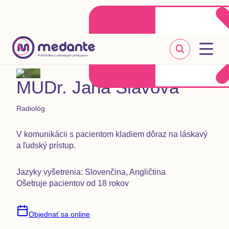
Klientske centrum
Objednať sa online
+421 2 20 302 303
MUDr. Jana Slavová
Radiológ
V komunikácii s pacientom kladiem dôraz na láskavý
a ľudský prístup.
Jazyky vyšetrenia: Slovenčina, Angličtina
Ošetruje pacientov od 18 rokov
Objednať sa online