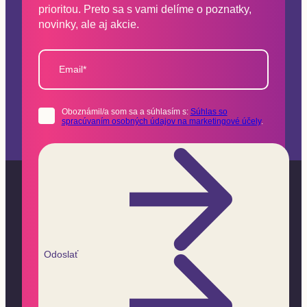
prioritou. Preto sa s vami delíme o poznatky,
novinky, ale aj akcie.
Email*
Oboznámil/a som sa a súhlasím s:
Súhlas so
spracúvaním osobných údajov na marketingové účely
.
Odoslať