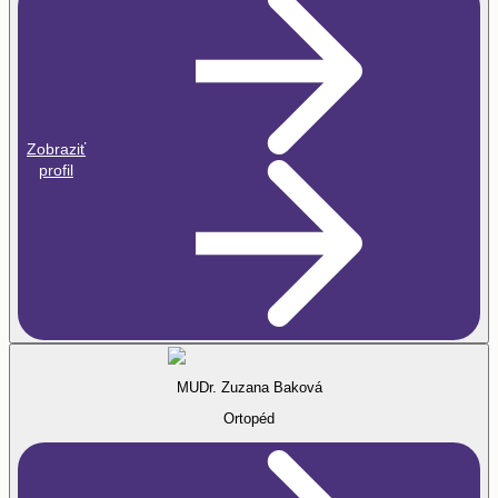
Zobraziť
profil
MUDr. Zuzana Baková
Ortopéd