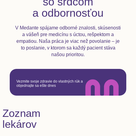
so srdcom
a odbornosťou
V Medante spájame odborné znalosti, skúsenosti
a vášeň pre medicínu s úctou, rešpektom a
empatiou. Naša práca je viac než povolanie – je
to poslanie, v ktorom sa každý pacient stáva
našou prioritou.
Vezmite svoje zdravie do vlastných rúk a
objednajte sa ešte dnes
Zoznam
lekárov