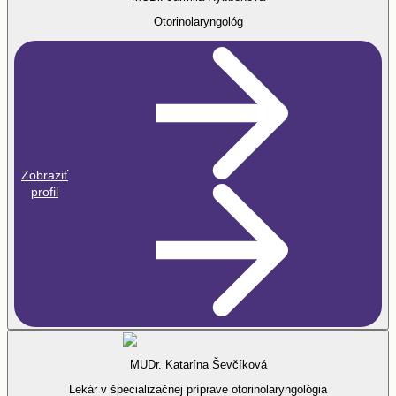
Otorinolaryngológ
Zobraziť
profil
MUDr. Katarína Ševčíková
Lekár v špecializačnej príprave otorinolaryngológia