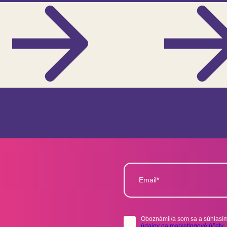
Email*
Oboznámil/a som sa a súhlasím
údajov na marketingové účely
.