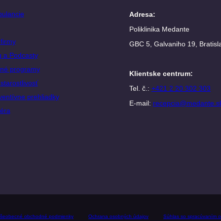
ulancie
Adresa
:
Poliklinika Medante
firmy
GBC 5, Galvaniho 19, Bratisl
g a Podcasty
né programy
Klientske centrum
:
starostlivosť
Tel. č.:
+421 2 20 302 303
ventívne prehliadky
E-mail:
recepcia@medante.s
iéra
šeobecné obchodné podmienky
Ochrana osobných údajov
Súhlas so spracúvaním o