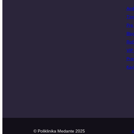
Amb
Tím
Pre 
Blo
Roč
VIP 
Pre
Kar
© Poliklinika Medante 2025
V