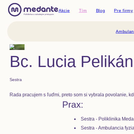
Akcie
Tím
Blog
Pre firmy
Ambulan
Bc. Lucia Peliká
Sestra
Rada pracujem s ľuďmi, preto som si vybrala povolanie,
Prax:
Sestra - Poliklinika Meda
Sestra - Ambulancia fyziat