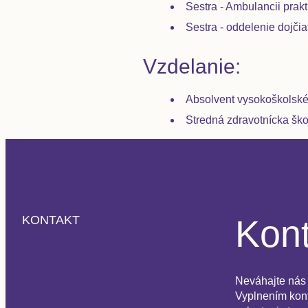
Sestra - Ambulancii prak
Sestra - oddelenie dojčia
Vzdelanie:
Absolvent vysokoškolskéh
Stredná zdravotnícka ško
Kont
KONTAKT
Neváhajte nás 
Vyplnením kont