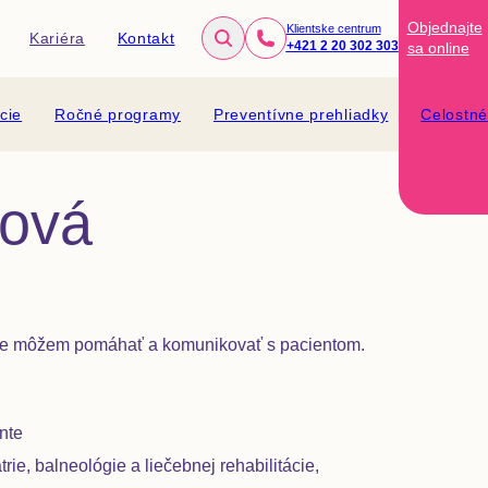
Objednajte
Klientske centrum
Kariéra
Kontakt
+421 2 20 302 303
sa
online
cie
Ročné programy
Preventívne prehliadky
Celostn
nová
 kde môžem pomáhať a komunikovať s pacientom.
nte
rie, balneológie a liečebnej rehabilitácie,