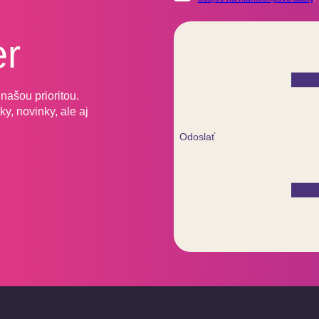
er
našou prioritou.
y, novinky, ale aj
Odoslať