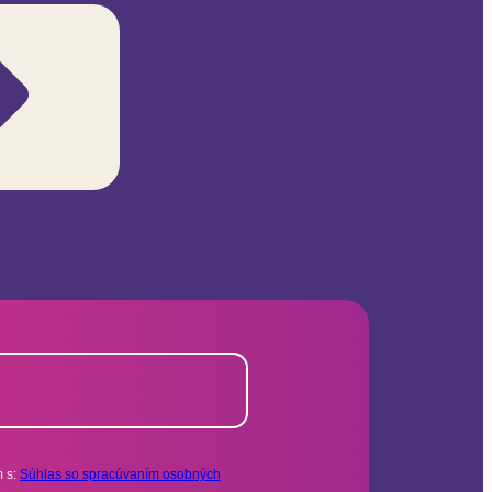
 s:
Súhlas so spracúvaním osobných