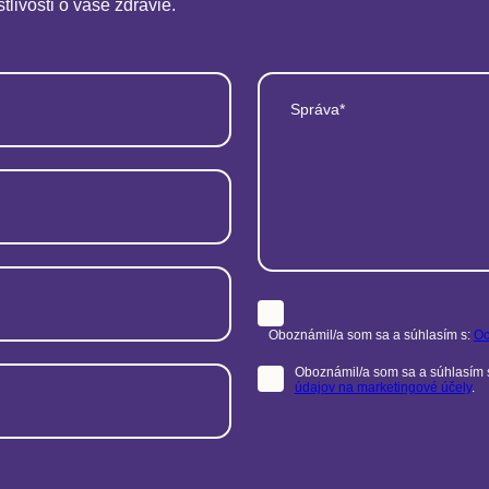
stlivosti o vaše zdravie.
Správa*
Oboznámil/a som sa a súhlasím s:
Oc
Oboznámil/a som sa a súhlasím 
údajov na marketingové účely
.