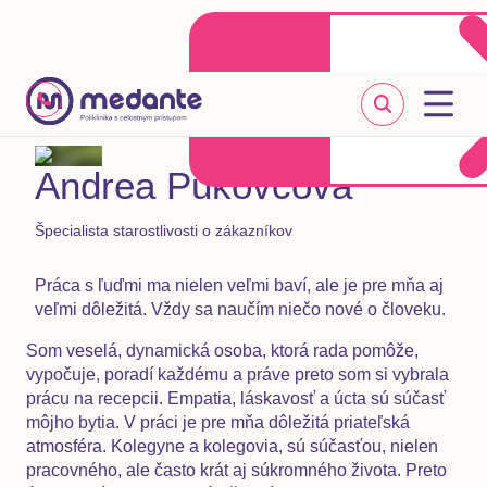
Klientske centrum
Objednať sa online
+421 2 20 302 303
Andrea Pukovcová
Špecialista starostlivosti o zákazníkov
Práca s ľuďmi ma nielen veľmi baví, ale je pre mňa aj
veľmi dôležitá. Vždy sa naučím niečo nové o človeku.
Som veselá, dynamická osoba, ktorá rada pomôže,
vypočuje, poradí každému a práve preto som si vybrala
prácu na recepcii. Empatia, láskavosť a úcta sú súčasť
môjho bytia. V práci je pre mňa dôležitá priateľská
atmosféra. Kolegyne a kolegovia, sú súčasťou, nielen
pracovného, ale často krát aj súkromného života. Preto