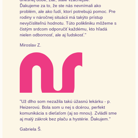
Ďakujeme za to, že ste nás nevnímali ako
problém, ale ako ľudí, ktorí potrebujú pomoc. Pre
rodiny v náročnej situácii má takýto prístup
nevyčísliteľnú hodnotu. Túto polikliniku môžeme s
čistým srdcom odporučiť každému, kto hľadá
nielen odbornosť, ale aj ľudskosť."
Miroslav Z.
"Už dlho som nezažila takú úžasnú lekárku - p.
Heizerovú. Bola som u nej s dcérou, perfekt
komunikácia s dieťaťom (aj so mnou). Zvládli sme
aj malý zákrok bez plaču a hystérie. Ďakujem."
Gabriela Š.