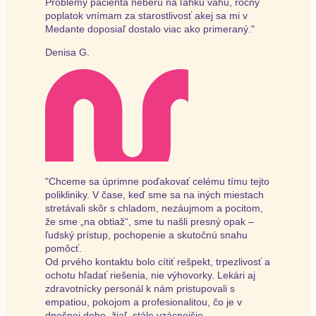
Problémy pacienta neberú na ľahkú váhu, ročný
poplatok vnímam za starostlivosť akej sa mi v
Medante doposiaľ dostalo viac ako primeraný."
Denisa G.
"Chceme sa úprimne poďakovať celému tímu tejto
polikliniky. V čase, keď sme sa na iných miestach
stretávali skôr s chladom, nezáujmom a pocitom,
že sme „na obtiaž“, sme tu našli presný opak –
ľudský prístup, pochopenie a skutočnú snahu
pomôcť.
Od prvého kontaktu bolo cítiť rešpekt, trpezlivosť a
ochotu hľadať riešenia, nie výhovorky. Lekári aj
zdravotnícky personál k nám pristupovali s
empatiou, pokojom a profesionalitou, čo je v
dnešnej dobe, žiaľ, stále vzácnejšie.