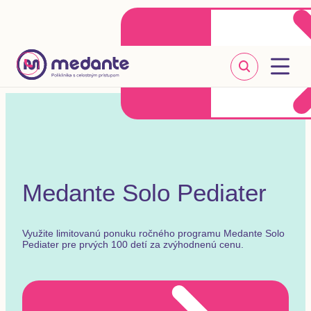
Klientske centrum
Objednať sa online
+421 2 20 302 303
Medante Solo Pediater
Využite limitovanú ponuku ročného programu Medante Solo
Pediater
pre prvých 100 detí za zvýhodnenú cenu.