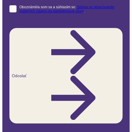
Oboznámil/a som sa a súhlasím so:
Súhlas so spracúvaním
osobných údajov na marketingové účely
.
Odoslať