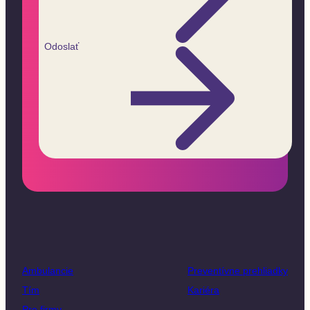
Odoslať
Ambulancie
Preventívne prehliadky
Tím
Kariéra
Pre firmy