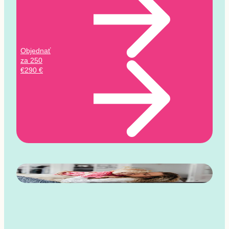
Objednať
za
250
€
290 €