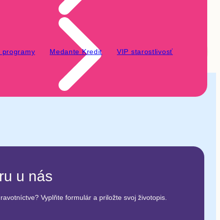
é programy
Medante Kredit
VIP starostlivosť
éru u nás
avotníctve? Vyplňte formulár a priložte svoj životopis.