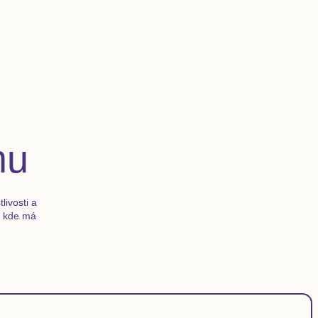
mu
livosti a
í, kde má