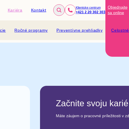
Objednajte
Klientske centrum
Kariéra
Kontakt
+421 2 20 302 303
sa
online
cie
Ročné programy
Preventívne prehliadky
Celostn
Začnite svoju kari
Máte záujem o pracovné príležitosti v zdr