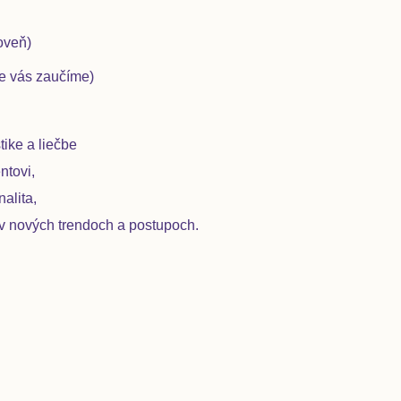
oveň)
ne vás zaučíme)
tike a liečbe
ntovi,
alita,
v nových trendoch a postupoch.