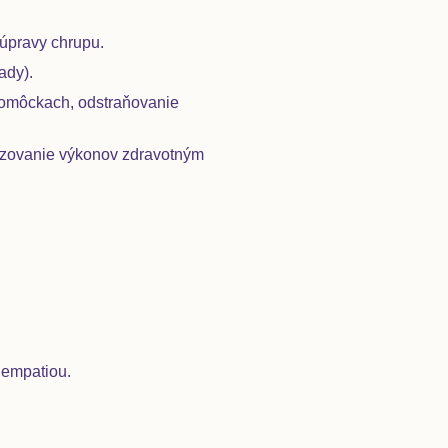
 úpravy chrupu.
ady).
 pomôckach, odstraňovanie
kazovanie výkonov zdravotným
 empatiou.