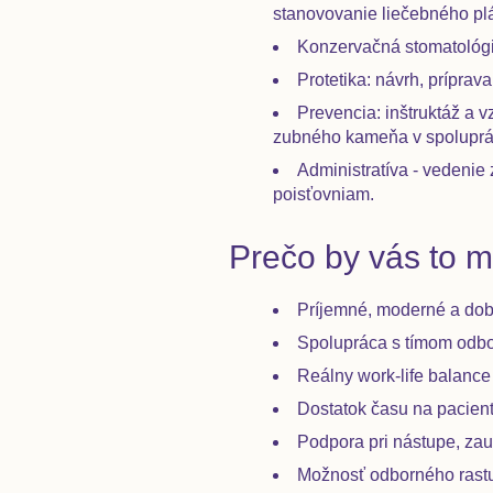
stanovovanie liečebného pl
Konzervačná stomatológia
Protetika: návrh, príprav
Prevencia: inštruktáž a 
zubného kameňa v spoluprá
Administratíva - vedeni
poisťovniam.
Prečo by vás to m
Príjemné, moderné a dob
Spolupráca s tímom odbor
Reálny work-life balance
Dostatok času na pacienta
Podpora pri nástupe, zau
Možnosť odborného rastu