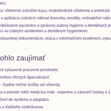
ánu.
: ošetrenie zubného kazu, endodontické ošetrenie a estetické
a a aplikácia zubných náhrad (korunky, mostíky, snímateľné náhr
vzdelávanie pacientov o správnej zubnej hygiene a dentálnych
ci so zubným asistentom a dentálnym hygienikom.
e zdravotnej dokumentácie, práca s informačným systémom, vy
ohlo zaujímať
re vybavené pracovné prostredie.
níkov rôznych špecializácií.
 - žiadne nočné služby ani víkendy.
 a priestor robiť medicínu inak - expertne a zároveň ľudsky a s
čení do systému a adaptácii.
 a ďalšieho vzdelávania.