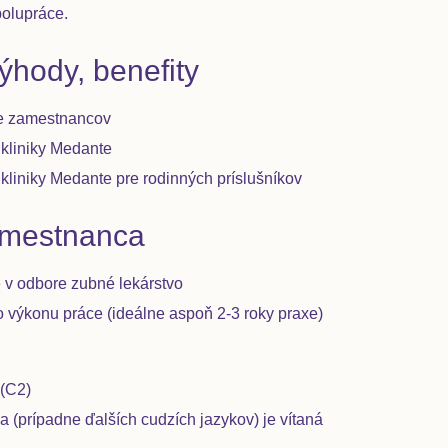
polupráce.
hody, benefity
re zamestnancov
ikliniky Medante
kliniky Medante pre rodinných príslušníkov
amestnanca
 v odbore zubné lekárstvo
výkonu práce (ideálne aspoň 2-3 roky praxe)
 (C2)
a (prípadne ďalších cudzích jazykov) je vítaná