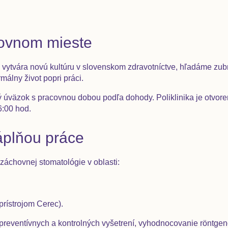
covnom mieste
ý vytvára novú kultúru v slovenskom zdravotníctve, hľadáme zub
málny život popri práci.
úväzok s pracovnou dobou podľa dohody. Poliklinika je otvoren
6:00 hod.
plňou práce
áchovnej stomatológie v oblasti:
prístrojom Cerec).
preventívnych a kontrolných vyšetrení, vyhodnocovanie röntgen