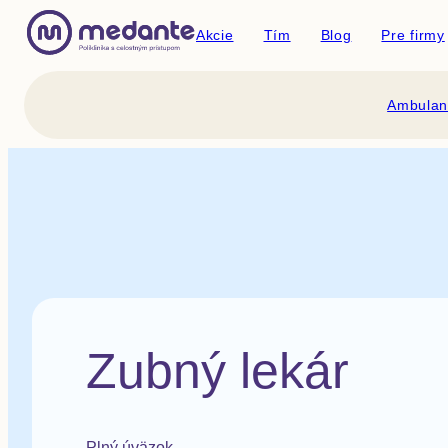
Akcie
Tím
Blog
Pre firmy
Ambulan
Zubný lekár
Plný úväzok