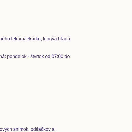
ného lekára/lekárku, ktorý/á hľadá
á: pondelok - štvrtok od 07:00 do
ových snímok, odtlačkov a