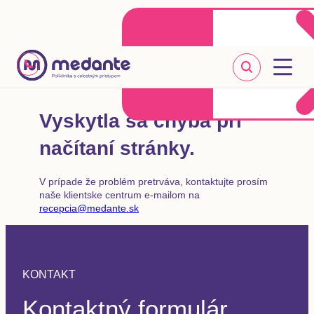
Klientske centrum
Objednať sa online
+421 2 20 302 303
Vyskytla sa chyba pri
načítaní stránky.
V prípade že problém pretrváva, kontaktujte prosím
naše klientske centrum e-mailom na
recepcia@medante.sk
KONTAKT
Kontaktný formulár