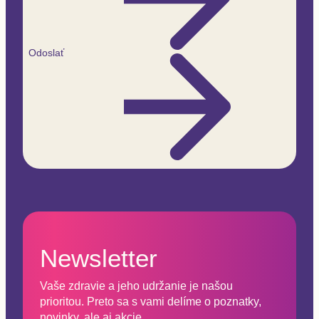
Odoslať
Newsletter
Vaše zdravie a jeho udržanie je našou
prioritou. Preto sa s vami delíme o poznatky,
novinky, ale aj akcie.