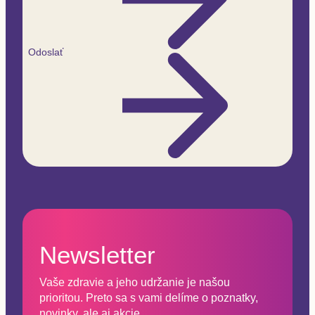
Odoslať
Newsletter
Vaše zdravie a jeho udržanie je našou
prioritou. Preto sa s vami delíme o poznatky,
novinky, ale aj akcie.