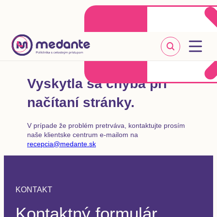
Klientske centrum
Objednať sa online
+421 2 20 302 303
Vyskytla sa chyba pri
načítaní stránky.
V prípade že problém pretrváva, kontaktujte prosím
naše klientske centrum e-mailom na
recepcia@medante.sk
KONTAKT
Kontaktný formulár