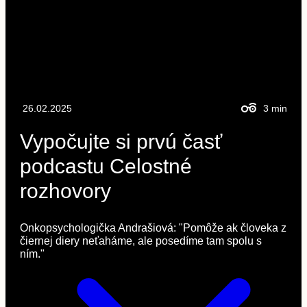
26.02.2025
3
min
Vypočujte si prvú časť
podcastu Celostné
rozhovory
Onkopsychologička Andrašiová: "Pomôže ak človeka z
čiernej diery neťaháme, ale posedíme tam spolu s
ním."