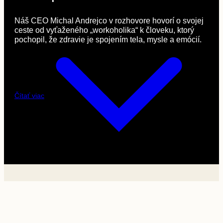
Náš CEO Michal Andrejco v rozhovore hovorí o svojej
ceste od vyťaženého „workoholika“ k človeku, ktorý
pochopil, že zdravie je spojením tela, mysle a emócií.
Čítať viac
Práve z tejto skúsenosti vzniklo Medante – poliklinika,
ktorá spája špičkovú medicínu, ľudský prístup a
interdisciplinárny tím pod jednou strechou. Spolu s