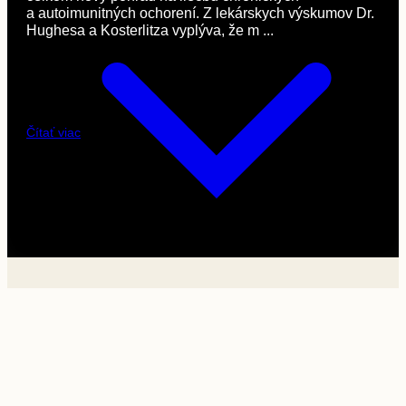
a autoimunitných ochorení. Z lekárskych výskumov Dr.
Hughesa a Kosterlitza vyplýva, že m ...
Čítať viac
Biomodulácia je proces ovplyvnenia života organizmu
na úrovni bunky. A práve takýto proces umožňuje
celkom nový pohľad na liečbu chronických
a autoimunitných ochorení.