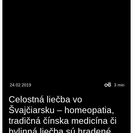
24.02.2019
3
min
Celostná liečba vo
Švajčiarsku – homeopatia,
tradičná čínska medicína či
bylinná liečba sú hradené