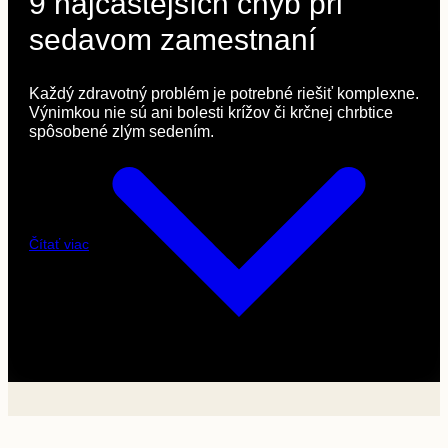
9 najčastejších chýb pri
sedavom zamestnaní
Každý zdravotný problém je potrebné riešiť komplexne.
Výnimkou nie sú ani bolesti krížov či krčnej chrbtice
spôsobené zlým sedením.
Čítať viac