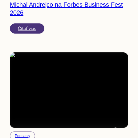
Michal Andrejco na Forbes Business Fest
2026
Čítať viac
2
min
Podcasty