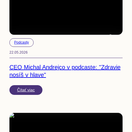
2
min
Podcasty
22.05.2026
CEO Michal Andrejco v podcaste: "Zdravie
nosíš v hlave"
Čítať viac