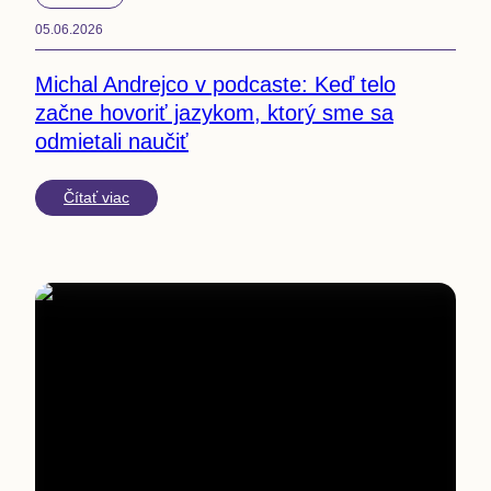
05.06.2026
Michal Andrejco v podcaste: Keď telo
začne hovoriť jazykom, ktorý sme sa
odmietali naučiť
Čítať viac