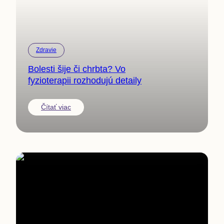
Zdravie
Bolesti šije či chrbta? Vo
fyzioterapii rozhodujú detaily
Čítať viac