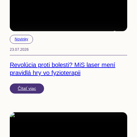
6
min
Novinky
23.07.2026
Revolúcia proti bolesti? MiS laser mení
pravidlá hry vo fyzioterapii
Čítať viac