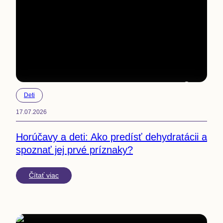
4
min
Deti
17.07.2026
Horúčavy a deti: Ako predísť dehydratácii a
spoznať jej prvé príznaky?
Čítať viac