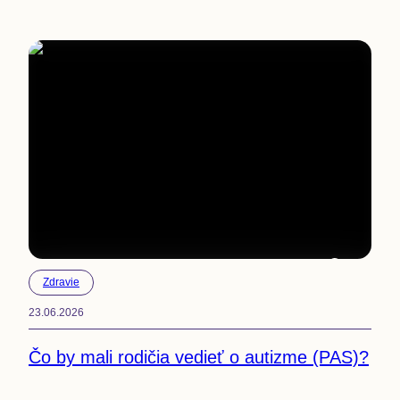
5
min
Zdravie
23.06.2026
Čo by mali rodičia vedieť o autizme (PAS)?