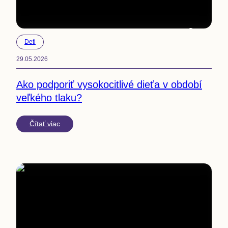
7
min
Deti
29.05.2026
Ako podporiť vysokocitlivé dieťa v období
veľkého tlaku?
Čítať viac