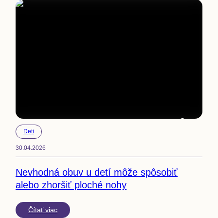
3
min
Deti
30.04.2026
Nevhodná obuv u detí môže spôsobiť
alebo zhoršiť ploché nohy
Čítať viac