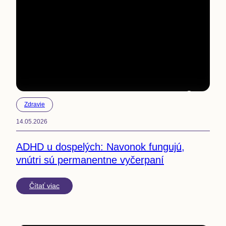
6
min
Zdravie
14.05.2026
ADHD u dospelých: Navonok fungujú,
vnútri sú permanentne vyčerpaní
Čítať viac