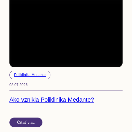
4
min
Poliklinika Medante
08.07.2026
Ako vznikla Poliklinika Medante?
Čítať viac