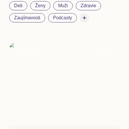
Deti
Ženy
Muži
Zdravie
Zaujímavosti
Podcasty
2
min
17.04.2026