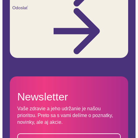
Odoslať
Newsletter
Vaše zdravie a jeho udržanie je našou
prioritou. Preto sa s vami delíme o poznatky,
novinky, ale aj akcie.