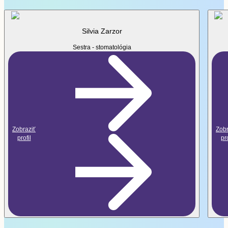
Silvia Zarzor
Sestra - stomatológia
Zobraziť
Zobraziť
Zobr
profil
pro