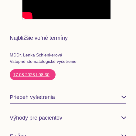
Najbližšie voľné termíny
MDDr. Lenka Schlenkerová
Vstupné stomatologické vyšetrenie
17.08.2026
|
08:30
Priebeh vyšetrenia
Vždy vám problém a postup vysvetlíme a
maximálne
Výhody pre pacientov
zohľadníme vašu citlivosť.
Vaše obavy spolu
prekonzultujeme a zákrok prevedieme až keď vás s