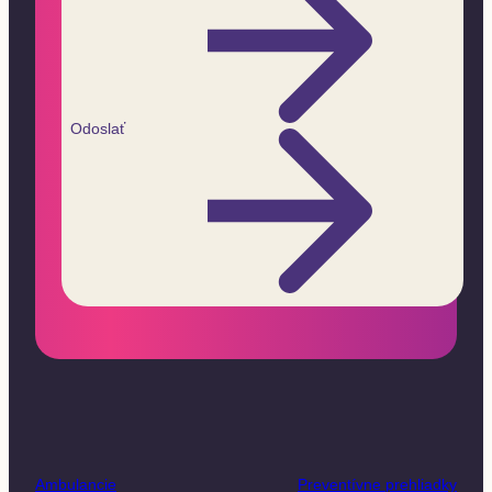
Odoslať
Ambulancie
Preventívne prehliadky