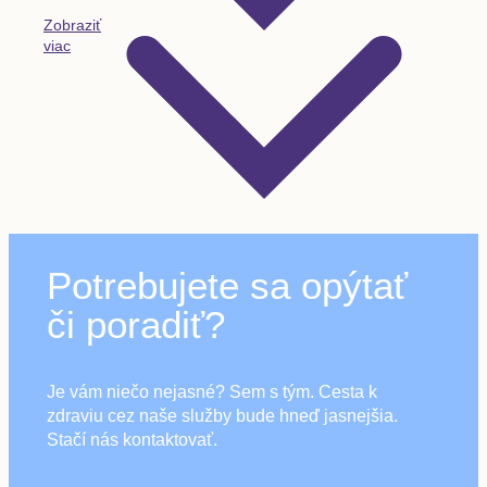
Zobraziť
viac
Potrebujete sa opýtať
či poradiť?
Je vám niečo nejasné? Sem s tým. Cesta k
zdraviu cez naše služby bude hneď jasnejšia.
Stačí nás kontaktovať.