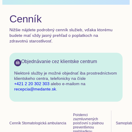
Zobraziť
viac
Cenník
Nižšie nájdete podrobný cenník služieb, vďaka ktorému
budete mať vždy jasný prehľad o poplatkoch na
zdravotnú starostlivosť.
Objednávanie cez klientske centrum
Niektoré služby je možné objednať
iba prostredníctvom
klientskeho centra
,
telefonicky na čísle
+421 2 20 302 303
alebo e-mailom na
recepcia@medante.sk
.
Poistenci
zazmluvnených
Cenník
Stomatologická ambulancia
poisťovní s platnou
Samoplat
preventívnou
prehliadkou