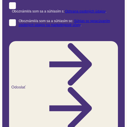
Oboznámil/a som sa a súhlasím s:
Ochrana osobných údajov
.
Oboznámil/a som sa a súhlasím so:
Súhlas so spracúvaním
osobných údajov na marketingové účely
.
Odoslať