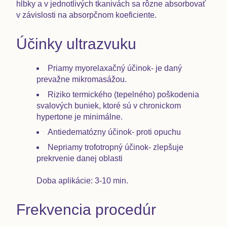
hĺbky a v jednotlivých tkanivách sa rôzne absorbovať
v závislosti na absorpčnom koeficiente.
Účinky ultrazvuku
Priamy myorelaxačný účinok- je daný
prevažne mikromasážou.
Riziko termického (tepelného) poškodenia
svalových buniek, ktoré sú v chronickom
hypertone je minimálne.
Antiedematózny účinok- proti opuchu
Nepriamy trofotropný účinok- zlepšuje
prekrvenie danej oblasti
Doba aplikácie:
3-10 min.
Frekvencia procedúr