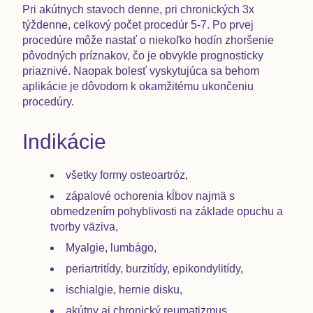
Pri akútnych stavoch denne, pri chronických 3x
týždenne, celkový počet procedúr 5-7. Po prvej
procedúre môže nastať o niekoľko hodín zhoršenie
pôvodných príznakov, čo je obvykle prognosticky
priaznivé. Naopak bolesť vyskytujúca sa behom
aplikácie je dôvodom k okamžitému ukončeniu
procedúry.
Indikácie
všetky formy osteoartróz,
zápalové ochorenia kĺbov najmä s
obmedzením pohyblivosti na základe opuchu a
tvorby väziva,
Myalgie, lumbágo,
periartritídy, burzitídy, epikondylitídy,
ischialgie, hernie disku,
akútny aj chronický reumatizmus,