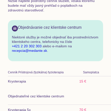
Nižšie nájdete podrobný cenník služieb, vďaka ktorému
budete mať vždy jasný prehľad o poplatkoch na
zdravotnú starostlivosť.
Objednávanie cez klientske centrum
Niektoré služby je možné objednať
iba prostredníctvom
klientskeho centra
,
telefonicky na čísle
+421 2 20 302 303
alebo e-mailom na
recepcia@medante.sk
.
Cenník
Prístrojová (fyzikálna) fyzioterapia
Samoplatca
Kryoterapia
15 €
Objednateľné cez klientske centrum
Kryoterapia 5x
70 €