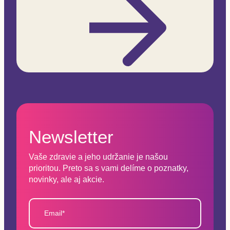
Newsletter
Vaše zdravie a jeho udržanie je našou
prioritou. Preto sa s vami delíme o poznatky,
novinky, ale aj akcie.
Email*