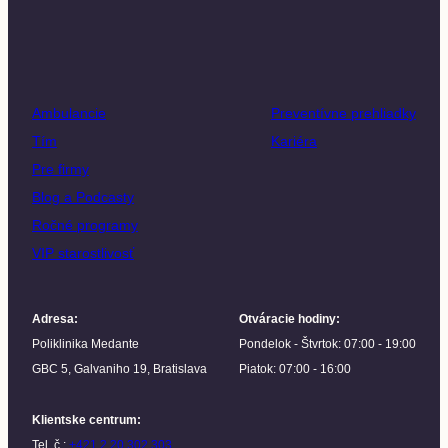
Ambulancie
Preventívne prehliadky
Tím
Kariéra
Pre firmy
Blog a Podcasty
Ročné programy
VIP starostlivosť
Adresa
:
Otváracie hodiny
:
Poliklinika Medante
Pondelok - Štvrtok: 07:00 - 19:00
GBC 5, Galvaniho 19, Bratislava
Piatok: 07:00 - 16:00
Klientske centrum
:
Tel. č.:
+421 2 20 302 303