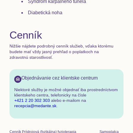
Syndróm karpálneho tunela
Diabetická noha
Cenník
Nižšie nájdete podrobný cenník služieb, vďaka ktorému
budete mať vždy jasný prehľad o poplatkoch na
zdravotnú starostlivosť.
Objednávanie cez klientske centrum
Niektoré služby je možné objednať
iba prostredníctvom
klientskeho centra
,
telefonicky na čísle
+421 2 20 302 303
alebo e-mailom na
recepcia@medante.sk
.
Cenník
Prístrojová (fyzikálna) fyzioterapia
Samoplatca