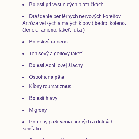
Bolesti pri vysunutých platničkách
Dráždenie periférnych nervových koreňov
Artróza veľkých a malých kĺbov ( bedro, koleno,
členok, rameno, lakeť, ruka )
Bolestivé rameno
Tenisový a golfový lakeť
Bolesti Achillovej šľachy
Ostroha na päte
Kĺbny reumatizmus
Bolesti hlavy
Migrény
Poruchy prekrvenia horných a dolných
končatín