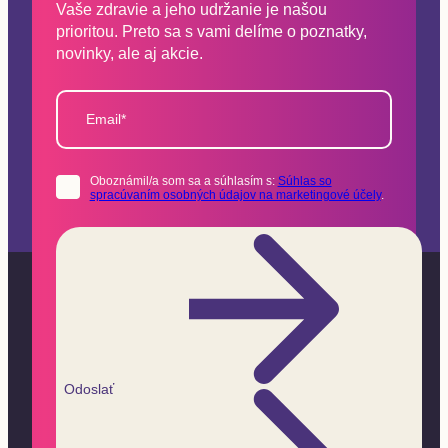
Vaše zdravie a jeho udržanie je našou
prioritou. Preto sa s vami delíme o poznatky,
novinky, ale aj akcie.
Email*
Oboznámil/a som sa a súhlasím s:
Súhlas so
spracúvaním osobných údajov na marketingové účely
.
Odoslať