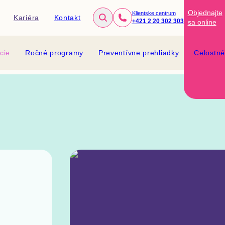
Objednajte
Klientske centrum
Kariéra
Kontakt
+421 2 20 302 303
sa
online
cie
Ročné programy
Preventívne prehliadky
Celostn