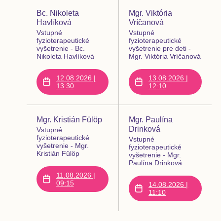
Bc. Nikoleta
Mgr. Viktória
Havlíková
Vríčanová
Vstupné
Vstupné
fyzioterapeutické
fyzioterapeutické
vyšetrenie - Bc.
vyšetrenie pre deti -
Nikoleta Havlíková
Mgr. Viktória Vríčanová
12.08.2026
|
13.08.2026
|
13:30
12:10
Mgr. Kristián Fülöp
Mgr. Paulína
Drinková
Vstupné
fyzioterapeutické
Vstupné
vyšetrenie - Mgr.
fyzioterapeutické
Kristián Fülöp
vyšetrenie - Mgr.
Paulína Drinková
11.08.2026
|
09:15
14.08.2026
|
11:10