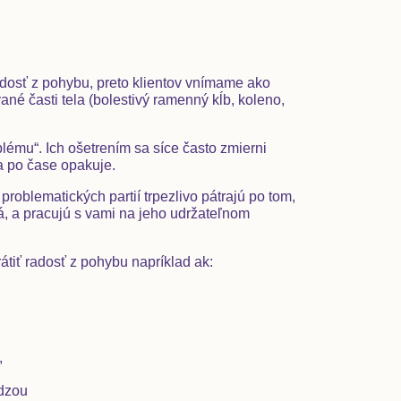
dosť z pohybu, preto klientov vnímame ako
ané časti tela (bolestivý ramenný kĺb, koleno,
blému“
. Ich ošetrením sa síce často zmierni
a po čase opakuje.
problematických partií trpezlivo pátrajú po tom,
, a pracujú s vami na jeho udržateľnom
tiť radosť z pohybu napríklad ak:
,
ôdzou