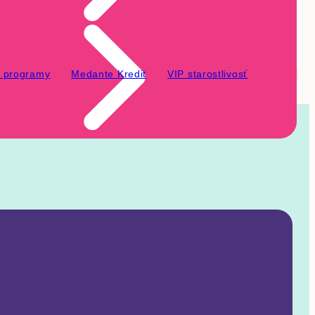
é programy
Medante Kredit
VIP starostlivosť