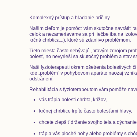
Komplexný prístup a hľadanie príčiny
Našim cieľom je pomôcť vám skutočne navrátiť ra
celok a nezameriavame sa pri liečbe iba na izolov
krčná chrbtica...), ktoré sú zdanlivo problémom.
Tieto miesta často nebývajú
„pravým zdrojom pro
bolesť, no nevyrieši sa skutočný problém a stav s
Naši fyzioterapeuti okrem ošetrenia bolestivých či 
kde „problém“ v pohybovom aparáte naozaj vzniká
odstránení.
Rehabilitácia s fyzioterapeutom vám pomôže navrá
vás trápia bolesti chrbta, krížov,
krčnej chrbtice trpíte často bolesťami hlavy,
chcete zlepšiť držanie svojho tela a dýchanie
trápia vás ploché nohy alebo problémy s ch