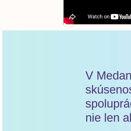
V Medant
skúsenos
spoluprá
nie len 