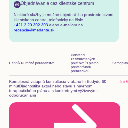
Objednávanie cez klientske centrum
Niektoré služby je možné objednať
iba prostredníctvom
klientskeho centra
,
telefonicky na čísle
+421 2 20 302 303
alebo e-mailom na
recepcia@medante.sk
.
Poistenci
zazmluvnených
Cenník
Nutričné poradenstvo
poisťovní s platnou
Samoplat
preventívnou
prehliadkou
Komplexná vstupná konzultácia vrátane In Body
do 60
85 
minút
Diagnostika aktuálneho stavu s návrhom
terapeutického plánu a s konkrétnymi výživovými
odporúčaniami