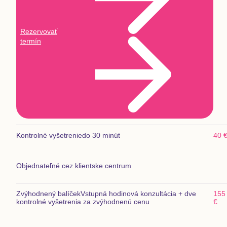
Rezervovať
termín
Kontrolné vyšetrenie
do 30 minút
40 
Objednateľné cez klientske centrum
Zvýhodnený balíček
Vstupná hodinová konzultácia + dve
155
kontrolné vyšetrenia za zvýhodnenú cenu
€