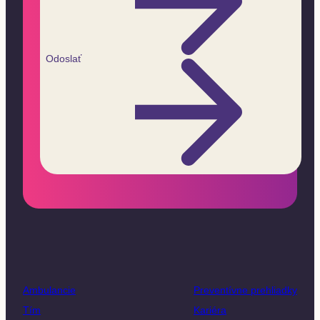
Odoslať
Ambulancie
Preventívne prehliadky
Tím
Kariéra