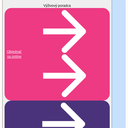
prostredníctvom stravy získať zdravé telo plné
návykov a zdravotných ťažkostí
Výživový poradca
energie.
2. Kontrolné vyšetrenie
(30 minút)
Objednať
sa online