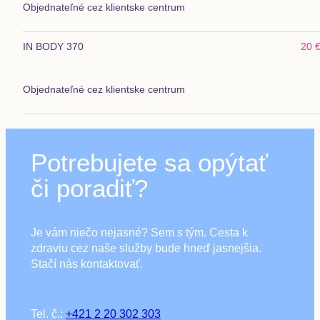
Objednateľné cez klientske centrum
IN BODY 370
20 
Objednateľné cez klientske centrum
Potrebujete sa opýtať
či poradiť?
Je vám niečo nejasné? Sem s tým. Cesta k
zdraviu cez naše služby bude hneď jasnejšia.
Stačí nás kontaktovať.
Tel. č.:
+421 2 20 302 303