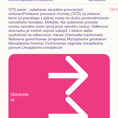
Cenník
Laboratórne vyšetrenia
Samoplatca
STD panel - vyšetrenie sexuálne prenosných
110 
ochorení
Pohlavne prenosné choroby (STD) sú infekcie,
ktoré sa prenášajú z jednej osoby na druhú prostredníctvom
sexuálneho kontaktu. Dôležité: Na vyšetrenie prineste
vzorku ranného moču (prvý prúd ranného moču). Odberovú
skúmavku je možné vopred zakúpiť v lekárni alebo
vyzdvihnúť na odberovom mieste.
Chlamydia trachomatis
Neisseria gonorrhoeae (kvapavka) Mycoplasma genitalium
Mycoplasma hominis Trichomonas vaginalis Ureaplasma
parvum Ureaplasma urealyticum
Objednajte
sa