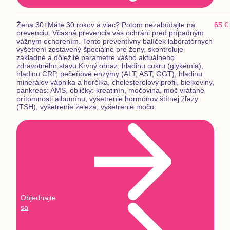
Žena 30+
Máte 30 rokov a viac? Potom nezabúdajte na
65 €
prevenciu. Včasná prevencia vás ochráni pred prípadným
vážnym ochorením. Tento preventívny balíček laboratórnych
vyšetrení zostavený špeciálne pre ženy, skontroluje
základné a dôležité parametre vášho aktuálneho
zdravotného stavu.
Krvný obraz, hladinu cukru (glykémia),
hladinu CRP, pečeňové enzýmy (ALT, AST, GGT), hladinu
minerálov vápnika a horčíka, cholesterolový profil, bielkoviny,
pankreas: AMS, obličky: kreatinín, močovina, moč vrátane
prítomnosti albumínu, vyšetrenie hormónov štítnej žľazy
(TSH), vyšetrenie železa, vyšetrenie moču.
Objednajte
sa