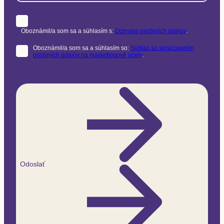
Oboznámil/a som sa a súhlasím s:
Ochrana osobných údajov
.
Oboznámil/a som sa a súhlasím so:
Súhlas so spracúvaním
osobných údajov na marketingové účely
.
Odoslať