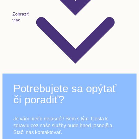
Zobraziť
viac
Potrebujete sa opýtať
či poradiť?
Je vám niečo nejasné? Sem s tým. Cesta k
zdraviu cez naše služby bude hneď jasnejšia.
Stačí nás kontaktovať.