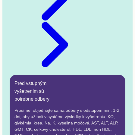
Pred vstupným
vyšetrením sú
potrebné odbery:
Prosíme, objednajte sa na odbery s odstupom min. 1-2
dni, aby už boli v systéme výsledky k vyšetreniu: KO,
glykémia, krea, Na, K, kyselina močová, AST, ALT, ALP,
GMT, CK, celkový cholesterol, HDL, LDL, non HDL,