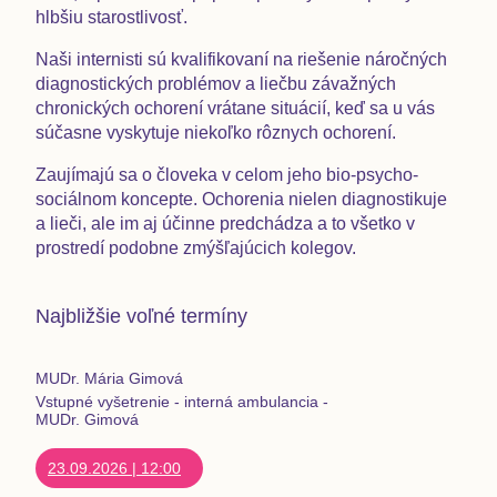
hlbšiu starostlivosť
.
Naši internisti sú kvalifikovaní na
riešenie náročných
diagnostických problémov
a liečbu
závažných
chronických ochorení
vrátane situácií, keď sa u vás
súčasne vyskytuje niekoľko rôznych ochorení
.
Zaujímajú sa o človeka v celom jeho
bio-psycho-
sociálnom koncepte
.
Ochorenia
nielen diagnostikuje
a lieči
, ale im aj
účinne predchádza
a to všetko v
prostredí podobne zmýšľajúcich kolegov.
Najbližšie voľné termíny
MUDr. Mária Gimová
Vstupné vyšetrenie - interná ambulancia -
MUDr. Gimová
23.09.2026
|
12:00