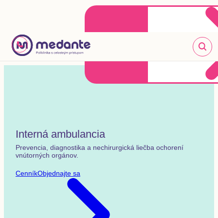
Klientske centrum
Objednať sa online
+421 2 20 302 303
Interná ambulancia
Prevencia, diagnostika a nechirurgická liečba ochorení
vnútorných orgánov.
Cenník
Objednajte sa