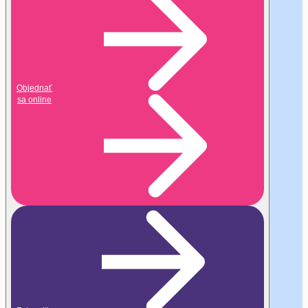
Vážime si vás
Sme profesionálni
Máme ľudský a empatický prístup
Máme na vás dostatok času
Objednať
sa online