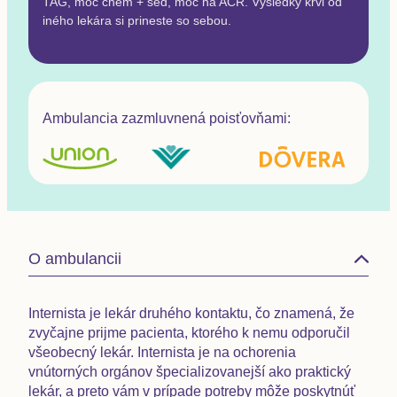
TAG, moč chem + sed, moč na ACR. Výsledky krvi od
iného lekára si prineste so sebou.
Ambulancia zazmluvnená poisťovňami:
O ambulancii
Internista je
lekár druhého kontaktu,
čo znamená, že
zvyčajne prijme pacienta, ktorého k nemu odporučil
všeobecný lekár. Internista je na ochorenia
vnútorných orgánov špecializovanejší ako praktický
lekár, a preto vám v prípade potreby môže poskytnúť